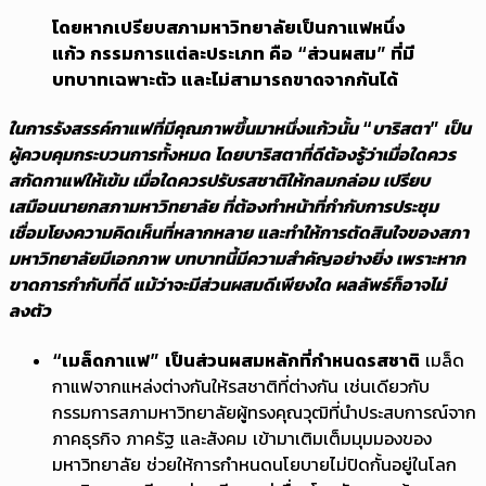
โดยหากเปรียบสภามหาวิทยาลัยเป็นกาแฟหนึ่ง
แก้ว กรรมการแต่ละประเภท คือ “ส่วนผสม” ที่มี
บทบาทเฉพาะตัว และไม่สามารถขาดจากกันได้
ในการรังสรรค์กาแฟที่มีคุณภาพขึ้นมาหนึ่งแก้วนั้น “บาริสตา” เป็น
ผู้ควบคุมกระบวนการทั้งหมด โดยบาริสตาที่ดีต้องรู้ว่าเมื่อใดควร
สกัดกาแฟให้เข้ม เมื่อใดควรปรับรสชาติให้กลมกล่อม เปรียบ
เสมือนนายกสภามหาวิทยาลัย ที่ต้องทำหน้าที่กำกับการประชุม
เชื่อมโยงความคิดเห็นที่หลากหลาย และทำให้การตัดสินใจของสภา
มหาวิทยาลัยมีเอกภาพ บทบาทนี้มีความสำคัญอย่างยิ่ง เพราะหาก
ขาดการกำกับที่ดี แม้ว่าจะมีส่วนผสมดีเพียงใด ผลลัพธ์ก็อาจไม่
ลงตัว
“เมล็ดกาแฟ”
เป็นส่วนผสมหลักที่กำหนดรสชาติ
เมล็ด
กาแฟจากแหล่งต่างกันให้รสชาติที่ต่างกัน เช่นเดียวกับ
กรรมการสภามหาวิทยาลัยผู้ทรงคุณวุฒิที่นำประสบการณ์จาก
ภาคธุรกิจ ภาครัฐ และสังคม เข้ามาเติมเต็มมุมมองของ
มหาวิทยาลัย ช่วยให้การกำหนดนโยบายไม่ปิดกั้นอยู่ในโลก