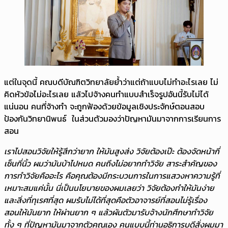
แต่ในจุดนี้ คณบดีบัณฑิตวิทยาลัยย้ำว่าแต่ถ้าแบบไม่ทำอะไรเลย ไม่
คิดหัวข้อไม่อะไรเลย แล้วไปจ้างคนทำแบบสำเร็จรูปอันนี้รับไม่ได้
แน่นอน คนที่จ้างทำ จะถูกฟ้องด้วยข้อมูลเชิงประจักษ์ตอนสอบ
ป้องกันวิทยานิพนธ์ ในส่วนตัวมองว่าปัญหามันมาจากการเรียนการ
สอน
เราไปสอนวิจัยให้รู้สึกว่ายาก ให้มันสูงส่ง วิจัยต้องเป๊ะ ต้องจัดหน้ากี่
เซ็นกี่นิ้ว ผมว่ามันบ้าไปหมด คนถึงไม่อยากทำวิจัย สาระสำคัญของ
การทำวิจัยคืออะไร คือคุณต้องมีกระบวนการในการแสวงหาความรู้ที่
เหมาะสมแค่นั้น นี่เป็นนโยบายของผมเลยว่า วิจัยต้องทำให้มันง่าย
และสิ่งที่ทุเรศที่สุด ผมรับไม่ได้ที่สุดคือตัวอาจารย์ที่สอนไม่รู้เรื่อง
สอนให้มันยาก ให้ผ่านยาก ๆ แล้วผันตัวมารับจ้างนักศึกษาทำวิจัย
ทั้ง ๆ ที่ปัญหามันมาจากตัวคุณเอง คนแบบนี้ท่านอธิการบดีสั่งผมมา