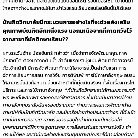
นักศึกษาต่างชาตินี้จะต้องเป็นแบบออนไซต์ ร้อยเปอร์เซ็น เขาบินมา
ไกลจากต่างประเทศจะให้มาเช่าโรงแรมเรียนออนไลน์อันนี้ไม่ได้เลย
บัณฑิตวิทยาลัยมีกระบวนการอย่างไรที่จะช่วยส่งเสริม
คุณภาพบัณฑิตอีกหนึ่งแรง นอกเหนือจากที่คาดหวังไว้
จากสาขาที่นักศึกษาเรียน??
ผศ.ดร.วันจักร น้อยจันทร์ กล่าวว่า เชื่อว่าการจัดพัฒนาคุณภาพ
บัณฑิตได้ ต้องมาจากต้นน้ำ ลำดับแรกเรามุ่งเน้นพัฒนาตัวอาจารย์
ตัวเจ้าหน้าที่ มีการจัดพัฒนาทักษะให้อาจารย์เป็นลำดับแรก การ
จัดการเรียนการสอน การวิจัย การตีพิมพ์ การใช้ภาษาอังกฤษ อบรม
ให้อาจารย์แล้วทั้งหมด ส่วนเจ้าหน้าที่ก็มุ่งเน้นจริงๆ ทั้งในเรื่องการให้
บริการ และการใช้ภาษาอังกฤษ
“ที่บัณฑิตวิทยาเราได้ท่านผศ.ดร.ศศิ
พร พงศ์เพลินพิศ รองคณบดีฝ่ายวิชาการ ซึ่งท่านเป็นอาจารย์ด้าน
ภาษาอังกฤษระดับต้นๆของประเทศนะ ท่านวางแผนการพัฒนาด้าน
ภาษาให้กับบัณฑิตวิทยาลัย และมีเครือข่ายต่างประเทศต่างๆ ที่ดึงเข้า
มาที่บัณฑิตวิทยาลัย เอาฝรั่งมานั่งอยู่ในสำนักงานเป็นเดือนให้
บุคลากรเราได้ฝึกการพูดการคุย การสื่อสารในสถานการณ์จริง ถ้า
ตรงนี้ได้ผล ผมว่ามันจะช่วยส่งเสริมคุณภาพบัณฑิตได้ทางอ้อมด้วย”