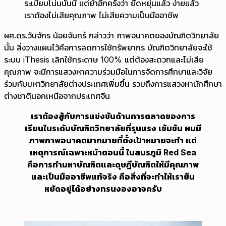
ระเบียบโน่นนั่นนี่ แต่ย้ำอีกครั้งว่า ยืดหยุ่นแล้ว ง่ายแล้ว
เราต้องไม่เสียคุณภาพ ไม่เสียความเป็นมืออาชีพ
ผศ.ดร.วันจักร น้อยจันทร์ กล่าวว่า ภาพอนาคตของบัณฑิตวิทยาลัย
นั้น สิ่งวางแผนไว้คือการลดการใช้ทรัพยากร บัณฑิตวิทยาลัยจะใช้
ระบบ iThesis เลิกใช้กระดาษ 100% แต่ต้องสะดวกและไม่เสีย
คุณภาพ จะมีการแสวงหาความร่วมมือในการจัดการศึกษาและวิจัย
ร่วมกับมหาวิทยาลัยต่างประเทศเพิ่มขึ้น รวมถึงการแสวงหานักศึกษา
ต่างชาตินอกเหนือจากประเทศจีน
เราต้องสู้กับการแข่งขันด้านการตลาดของการ
เรียนในระดับบัณฑิตวิทยาลัยที่รุนแรง เข้มข้น ผมมี
ภาพภาพอนาคตมากมายที่ตั้งเป้าหมายจะทำ แต่
เหตุการณ์เฉพาะหน้าตอนนี้ ในสมรภูมิ Red Sea
คือการทำมหาบัณฑิตและดุษฎีบัณฑิตให้มีคุณภาพ
และเป็นมืออาชีพแท้จริง คือสิ่งที่จะทำให้เรายืน
หยัดอยู่ได้อย่างทรนงองอาจครับ