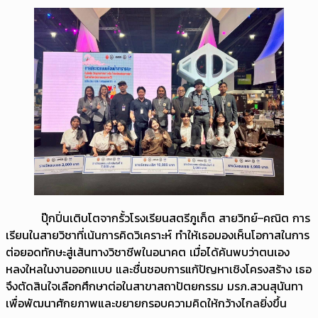
ปุ๊กปิ่นเติบโตจากรั้วโรงเรียนสตรีภูเก็ต สายวิทย์–คณิต การ
เรียนในสายวิชาที่เน้นการคิดวิเคราะห์ ทำให้เธอมองเห็นโอกาสในการ
ต่อยอดทักษะสู่เส้นทางวิชาชีพในอนาคต เมื่อได้ค้นพบว่าตนเอง
หลงใหลในงานออกแบบ และชื่นชอบการแก้ปัญหาเชิงโครงสร้าง เธอ
จึงตัดสินใจเลือกศึกษาต่อในสาขาสถาปัตยกรรม มรภ.สวนสุนันทา
เพื่อพัฒนาศักยภาพและขยายกรอบความคิดให้กว้างไกลยิ่งขึ้น