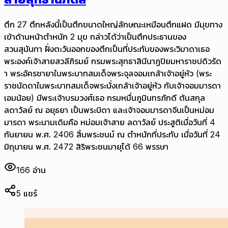
ตึก 27 ตึกหลังนี้เป็นตึกขนาดใหญ่ลักษณะเหมือนตึกแฝด มีมุขทาง
เข้าด้านหน้าตำหนัก 2 มุข กล่าวได้ว่าเป็นตึกประธานของ
สวนสุนันทา ฝั่งตะวันออกของตึกเป็นที่ประทับของพระวิมาดาเธอ
พระองค์เจ้าสายสวลีภิรมย์ กรมพระสุทธาสินีนาฏปิยมหาราชปดิวรัด
า พระอัครชายาในพระบาทสมเด็จพระจุลจอมเกล้าเจ้าอยู่หัว (พระ
ราชนัดดาในพระบาทสมเด็จพระนั่งเกล้าเจ้าอยู่หัว กับเจ้าจอมมารดา
เอมน้อย) มีพระเจ้าบรมวงศ์เธอ กรมหมื่นภูมินทรภักดี ต้นสกุล
ลดาวัลย์ ณ อยุธยา เป็นพระบิดา และเจ้าจอมมารดาจีนเป็นหม่อม
มารดา พระนามเดิมคือ หม่อมเจ้าสาย ลดาวัลย์ ประสูติเมื่อวันที่ 4
กันยายน พ.ศ. 2406 สิ้นพระชนม์ ณ ตำหนักที่ประทับ เมื่อวันที่ 24
มิถุนายน พ.ศ. 2472 สิริพระชนมายุได้ 66 พรรษา
166
อ่าน
5
แชร์