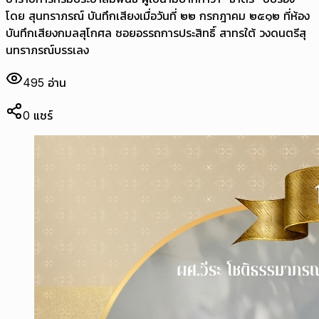
โดย สุนทราภรณ์ บันทึกเสียงเมื่อวันที่ ๒๒ กรกฎาคม ๒๕๑๒ ที่ห้อง
บันทึกเสียงกมลสุโกศล ซอยอรรถการประสิทธิ์ สาทรใต้ วงดนตรีสุ
นทราภรณ์บรรเลง
495
อ่าน
0
แชร์