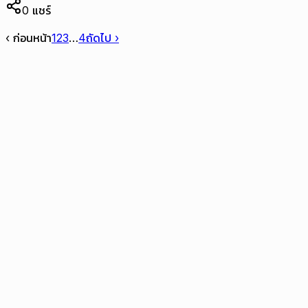
0
แชร์
‹ ก่อนหน้า
1
2
3
…
4
ถัดไป ›