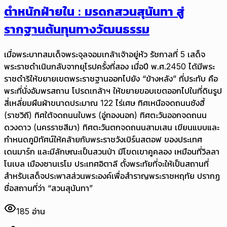
ตำหนักฝ่ายใน : มรดกสวนสุนันทา สู่
รากฐานต้นทุนทางวัฒนธรรม
เมื่อพระบาทสมเด็จพระจุลจอมเกล้าเจ้าอยู่หัว รัชกาลที่ 5 เสด็จ
พระราชดำเนินกลับจากยุโรปครั้งที่สอง เมื่อปี พ.ศ.2450 ได้มีพระ
ราชดำริให้ขยายเขตพระราชฐานออกไปยัง “ข้างหลัง” ที่ประทับ คือ
พระที่นั่งอัมพรสถาน โปรดเกล้าฯ ให้ขยายขอบเขตออกไปในที่ดินรูป
สี่เหลี่ยมผืนผ้าขนาดประมาณ 122 ไร่เศษ ทิศเหนือจดถนนซังฮี้
(ราชวิถี) ทิศใต้จดถนนใบพร (อู่ทองนอก) ทิศตะวันออกจดถนน
ดวงดาว (นครราชสีมา) ทิศตะวันตกจดถนนสามเสน เขียนแบบและ
กำหนดภูมิทัศน์ให้คล้ายกับพระราชวังเบิร์นสตอฟ ของประเทศ
เดนมาร์ก และมีลักษณะเป็นสวนป่า มีโขดเขาคูคลอง เหมือนที่วิลลา
โนเบล เมืองซานเรโม ประเทศอิตาลี ตั้งพระทัยที่จะให้เป็นสถานที่
สำหรับเสด็จประพาสส่วนพระองค์เพื่อสำราญพระราชหฤทัย ปรากฏ
ชื่อสถานที่ว่า “สวนสุนันทา”
185
อ่าน