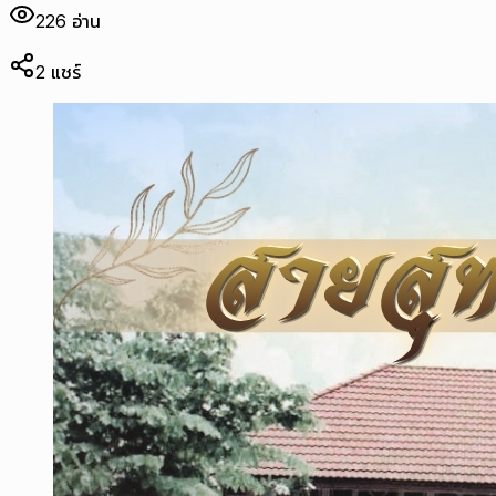
226
อ่าน
2
แชร์