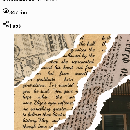
347
อ่าน
1
แชร์