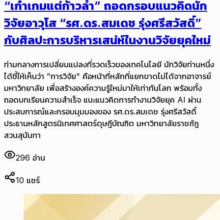
“เก๋าเกมแต่ก้าวล้ำ” ถอดกรอบแนวคิดนัก
วิจัยอาวุโส “รศ.ดร.สมเดช รุ่งศรีสวัสดิ์”
กับศิลปะการบริหารเสน่ห์ในงานวิจัยยุคใหม่
ท่ามกลางการเปลี่ยนแปลงที่รวดเร็วของเทคโนโลยี นักวิจัยท่านหนึ่ง
ได้ชี้ให้เห็นว่า "การวิจัย" คือหน้าที่หลักที่แยกขาดไม่ได้จากอาจารย์
มหาวิทยาลัย เพื่อสร้างองค์ความรู้ใหม่มาให้เท่าทันโลก พร้อมทั้ง
ถอดบทเรียนความสำเร็จ แนะแนวคิดการทำงานวิจัยยุค AI ผ่าน
ประสบการณ์และกรอบมุมมองของ รศ.ดร.สมเดช รุ่งศรีสวัสดิ์
ประธานหลักสูตรนิเทศศาสตร์ดุษฎีบัณฑิต มหาวิทยาลัยราชภัฏ
สวนสุนันทา
296
อ่าน
10
แชร์