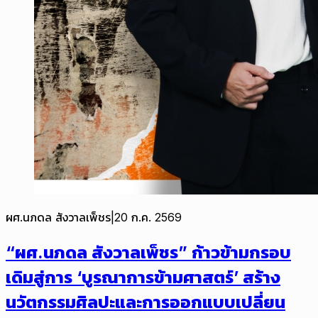
ผศ.นภดล สังวาลเพ็ชร
|
20 ก.ค. 2569
“ผศ.นภดล สังวาลเพ็ชร” ก้าวข้ามกรอบ
เดิมสู่การ ‘บูรณาการข้ามศาสตร์’ สร้าง
นวัตกรรมศิลปะและการออกแบบเปลี่ยน