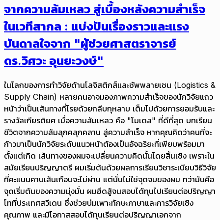
จากความล้มเหลว สู่เบื้องหลังความสำเร็จ
ในเวทีสากล : แบ่งปันเรื่องราวและแรง
บันดาลใจจาก "ผู้ช่วยศาสตราจารย์
ดร.วิศวะ อุนยะวงษ์"
ในโลกของการทำวิจัยด้านโลจิสติกส์และซัพพลายเชน (Logistics &
Supply Chain) หลายคนอาจมองภาพความสำเร็จของนักวิจัยแถว
หน้าว่าเป็นเส้นทางที่โรยด้วยกลีบกุหลาบ เต็มไปด้วยการยอมรับและ
รางวัลเกียรติยศ เมื่อความล้มเหลว คือ "โมเดล" ที่ดีที่สุด บทเรียน
ชีวิตจากความล้มลุกคลุกคลาน สู่ความสำเร็จ หากคุณคิดว่าคนที่จะ
ก้าวมาเป็นนักวิจัยระดับแนวหน้าต้องเป็นอัจฉริยะที่เพียบพร้อมมา
ตั้งแต่เกิด เส้นทางของผมจะเปลี่ยนความคิดนั้นโดยสิ้นเชิง เพราะใน
สมัยเรียนปริญญาตรี ผมเริ่มต้นด้วยผลการเรียนวิชาระเบียบวิธีวิจัย
ที่คะแนนคาบเส้นเกือบจะไม่ผ่าน แต่นั่นไม่ใช่จุดจบของผม ทว่ามันคือ
จุดเริ่มต้นของความมุ่งมั่น ผมฮึดสู้จนสอบได้ทุนไปเรียนต่อปริญญา
โทที่ประเทศสวีเดน ซึ่งช่วยบ่มเพาะทักษะภาษาและการวิจัยเชิง
คุณภาพ และมีโอกาสสอบได้ทุนเรียนต่อปริญญาเอกจาก