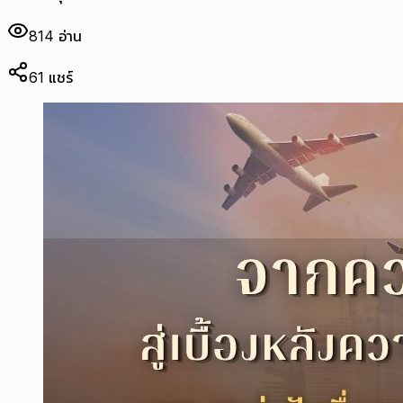
814
อ่าน
61
แชร์