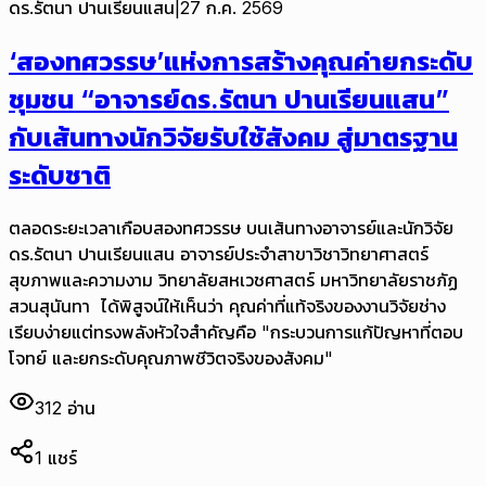
ดร.รัตนา ปานเรียนแสน
|
27 ก.ค. 2569
‘สองทศวรรษ’แห่งการสร้างคุณค่ายกระดับ
ชุมชน “อาจารย์ดร.รัตนา ปานเรียนแสน”
กับเส้นทางนักวิจัยรับใช้สังคม สู่มาตรฐาน
ระดับชาติ
ตลอดระยะเวลาเกือบสองทศวรรษ บนเส้นทางอาจารย์และนักวิจัย
ดร.รัตนา ปานเรียนแสน อาจารย์ประจำสาขาวิชาวิทยาศาสตร์
สุขภาพและความงาม วิทยาลัยสหเวชศาสตร์ มหาวิทยาลัยราชภัฏ
สวนสุนันทา ได้พิสูจน์ให้เห็นว่า คุณค่าที่แท้จริงของงานวิจัยช่าง
เรียบง่ายแต่ทรงพลังหัวใจสำคัญคือ "กระบวนการแก้ปัญหาที่ตอบ
โจทย์ และยกระดับคุณภาพชีวิตจริงของสังคม"
312
อ่าน
1
แชร์