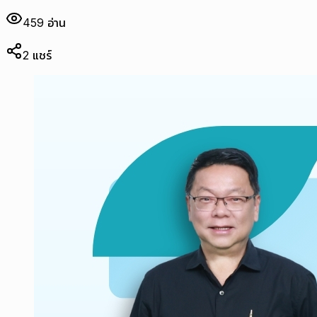
459
อ่าน
2
แชร์