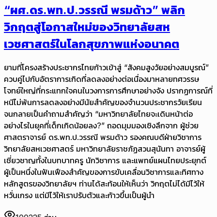
“ผศ.ดร.พท.ป.วรรณี พรมด้าว” พลิก
วิกฤตสู่โอกาสใหม่ของวิทยาลัยสห
เวชศาสตร์ในโลกสุขภาพแห่งอนาคต
ยามที่โครงสร้างประชากรไทยก้าวเข้าสู่ “สังคมสูงวัยอย่างสมบูรณ์”
ควบคู่ไปกับอัตราการเกิดที่ลดลงอย่างต่อเนื่องมาหลายทศวรรษ
โจทย์ใหญ่ที่กระแทกใจคนในวงการการศึกษาอย่างจัง ปรากฏการณ์ที่
หนีไม่พ้นการลดลงอย่างมีนัยสำคัญของจำนวนประชากรวัยเรียน
จนกลายเป็นคำถามสำคัญว่า “มหาวิทยาลัยไทยจะเดินหน้าต่อ
อย่างไรในยุคที่เด็กเกิดน้อยลง?” ถอดมุมมองเชิงลึกจาก ผู้ช่วย
ศาสตราจารย์ ดร.พท.ป.วรรณี พรมด้าว รองคณบดีฝ่ายวิชาการ
วิทยาลัยสหเวชศาสตร์ มหาวิทยาลัยราชภัฏสวนสุนันทา อาจารย์ผู้
เชี่ยวชาญทั้งในบทบาทครู นักวิชาการ และแพทย์แผนไทยประยุกต์
ผู้เป็นหนึ่งในฟันเฟืองสำคัญของการขับเคลื่อนวิชาการและทิศทาง
หลักสูตรของวิทยาลัยฯ ท่านได้สะท้อนให้เห็นว่า วิกฤตไม่ได้มีไว้ให้
หวั่นเกรง แต่มีไว้ให้เราปรับตัวและก้าวขึ้นเป็นผู้นำ