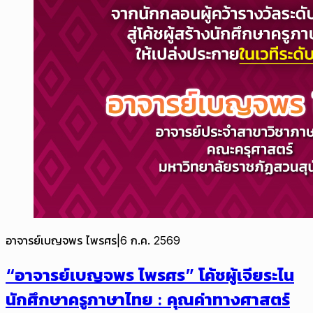
อาจารย์เบญจพร ไพรศร
|
6 ก.ค. 2569
“อาจารย์เบญจพร ไพรศร” โค้ชผู้เจียระไน
นักศึกษาครูภาษาไทย : คุณค่าทางศาสตร์