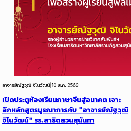
อาจารย์ณัฐวุฒิ จิโนวัฒน์
|
10 ส.ค. 2569
เปิดประตูห้องเรียนภาษาจีนสู่อนาคต เจาะ
ลึกหลักสูตรบูรณาการกับ "อาจารย์ณัฐวุฒิ
จิโนวัฒน์" รร.สาธิตสวนสุนันทา