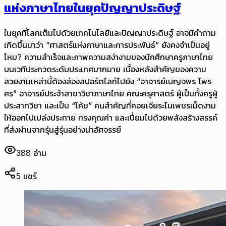
แห่งภาษาไทยในยุคปัญญาประดิษฐ์
ในยุคที่โลกเต็มไปด้วยเทคโนโลยีและปัญญาประดิษฐ์ อาจมีคำถาม
เกิดขึ้นมาว่า “ศาสตร์แห่งภาษาและการประพันธ์” ยังคงจำเป็นอยู่
ไหม? ความสำเร็จและภาพความสง่างามของนักศึกษาครูภาษาไทย
บนเวทีประกวดระดับประเทศมากมาย เบื้องหลังสำคัญของความ
สวยงามเหล่านี้ต้องส่องสปอร์ตไลท์ไปยัง “อาจารย์เบญจพร ไพร
ศร” อาจารย์ประจำสาขาวิชาภาษาไทย คณะครุศาสตร์ ผู้เป็นทั้งครูผู้
ประสาทวิชา และเป็น “โค้ช” คนสำคัญที่คอยเจียระไนเพชรเม็ดงาม
ให้ออกไปเปล่งประกาย ทรงคุณค่า และเปี่ยมไปด้วยพลังสร้างสรรค์
ที่ส่งผ่านจากรุ่นสู่รุ่นอย่างน่าอัศจรรย์
388
อ่าน
5
แชร์