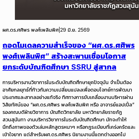
ผศ.ดร.ศศิพร พงศ์เพลินพิศ
|
29 มิ.ย. 2569
ถอดโมเดลความสำเร็จของ “ผศ.ดร.ศศิพร
พงศ์เพลินพิศ” สร้างสะพานเชื่อมโอกาส
ยกระดับบัณฑิตศึกษา SSRU สู่สากล
การบริหารงานวิชาการในระดับบัณฑิตศึกษายุคปัจจุบัน จำเป็นต้อง
อาศัยกลยุทธ์ที่ก้าวทันความเปลี่ยนแปลงเพื่อตอบโจทย์การพัฒนา
ประเทศและสากลอย่างแท้จริง ทิศทางการขับเคลื่อนงานบริหารผ่าน
วิสัยทัศน์ของ “ผศ.ดร.ศศิพร พงศ์เพลินพิศ หรือ อาจารย์แอปเปิ้ล”
รองคณบดีฝ่ายวิชาการ บัณฑิตวิทยาลัย มหาวิทยาลัยราชภัฏ
สวนสุนันทา งานบริหารวิชาการในระดับบัณฑิตศึกษา มักจะทำให้
นึกถึงภาพของตัวเล่มหลักสูตรหนาๆ หรือกฎระเบียบที่เคร่งครัดและ
เข้าใจยาก แต่สำหรับผศ.ดร.ศศิพร นิยามงานนี้แตกต่างออกไป