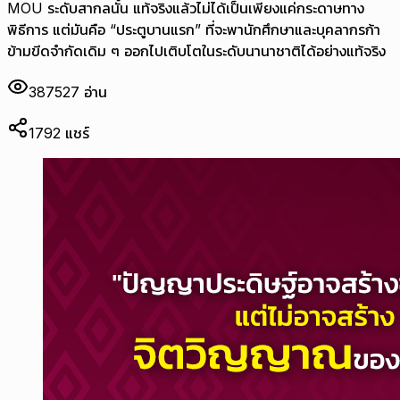
MOU ระดับสากลนั้น แท้จริงแล้วไม่ได้เป็นเพียงแค่กระดาษทาง
พิธีการ แต่มันคือ “ประตูบานแรก” ที่จะพานักศึกษาและบุคลากรก้า
ข้ามขีดจำกัดเดิม ๆ ออกไปเติบโตในระดับนานาชาติได้อย่างแท้จริง
387527
อ่าน
1792
แชร์