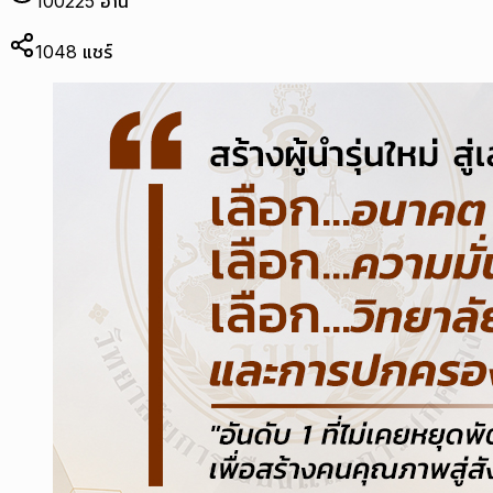
100225
อ่าน
1048
แชร์