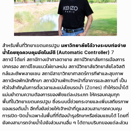
สำหรับพื้นที่วิทยาเขตนครปฐม
มหาวิทยาลัยได้วางระบบท่อจ่าย
น้ำโดยชุดควบคุมอัตโนมัติ (Automatic Controller)
7
สถานี ได้แก่ สถานีทางเข้าศาลตายาย สถานีวิทยาลัยการเมืองการ
ปกครอง สถานีโซนแนวไผ่ซางหม่น สถานีวิทยาลัยวิทยาลัยโลจิสติ
กส์และซัพพลายเชน สถานีสาขาวิทยาศาสตร์การกีฬาและสุขภาพ
สถานีหอพักนักศึกษา สถานีบ้านพักเจ้าหน้าที่อาคารและสถานที่ เป็น
หัวใจสำคัญในการตั้งเวลาและแบ่งโซนรดน้ำ (Zones) ทำให้รดน้ำได้
แม่นยำตามความต้องการของพืชแต่ละประเภท ให้ครอบคลุมทุก
พื้นที่ในวิทยาเขตนครปฐม ซึ่งระบบนี้ช่วยกระจายและเพิ่มเสถียรภาพ
ของแรงดันน้ำ อีกทั้งยังช่วยให้เจ้าหน้าที่ดูแลสวนสามารถควบคุม
การเปิด-ปิดน้ำเฉพาะในพื้นที่ที่ต้องบำรุงรักษาหรือซ่อมแซมได้ โดยที่
ยังคงสามารถจ่ายน้ำไปยังส่วนงานอื่น ๆ ได้ตามบริบทของแต่ละส่วน