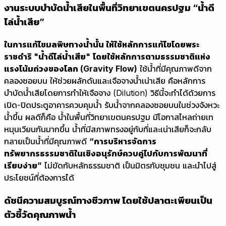
งานระบบบำบัดน้ำเสียในพื้นที่วิทยาเขตนครปฐม “น้ำดี
ไล่น้ำเสีย”
ในการแก้ไขมลพิษทางน้ำนั้น ให้ใช้หลักการแก้ไขโดยพระ
ราชดำริ "น้ำดีไล่น้ำเสีย"
โดยใช้หลักการตามธรรมชาติแห่ง
แรงโน้มถ่วงของโลก (Gravity Flow)
ใช้น้ำที่มีคุณภาพดีจาก
คลองซอยบน ให้ช่วยผลักดันและเจือจางน้ำเน่าเสีย คือหลักการ
บำบัดน้ำเสียโดยการทำให้เจือจาง (Dilution) วิธีนี้จะทำได้ด้วยการ
เปิด-ปิดประตูอาคารควบคุมน้ำ รับน้ำจากคลองซอยบนในช่วงจังหวะ
น้ำขึ้น ผลดีก็คือ น้ำในพื้นที่วิทยาเขตนครปฐม มีโอกาสไหลถ่ายเท
หมุนเวียนกันมากขึ้น น้ำที่มีสภาพทรงอยู่กับที่และเน่าเสียก็จะกลับ
กลายเป็นน้ำที่มีคุณภาพดี
“การบริหารจัดการ
ทรัพยากรธรรมชาติในเชิงอนุรักษ์ควบคู่ไปกับการพัฒนาที่
เรียบง่าย”
ไม่ขัดกับหลักธรรมชาติ เป็นมิตรกับชุมชน และนำไปสู่
ประโยชน์ที่ต้องการได้
ดัชนีความสมบูรณ์ทางชีวภาพ โดยใช้ปลาตะเพียนเป็น
ตัวชี้วัดคุณภาพน้ำ