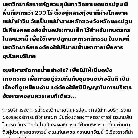
มหาวิทยาลัยราชภัฏสวนสุนันทา วิทยาเขตนครปฐม มี
พื้นที่มากกว่า 200 ไร่ ตั้งอยู่กลางทุ่งนาที่ห่างไกลจาก
แม่น้ำท่าจีน อันเป็นแม่น้ำสายหลักของจังหวัดนครปฐม
มีเพียงคลองส่งน้ำชลประทานเล็ก ไว้สำหรับเกษตรกร
ในละแวกนี้ เพื่อใช้เพาะปลูกและการกสิกรรม ในขณะที่
มหาวิทยาลัยเองต้องใช้ปริมาณน้ำมหาศาลเพื่อการ
อุปโภคบริโภค
จะบริหารจัดการน้ำอย่างไร? เพื่อไม่ให้เบียดบัง
เกษตรกร เพื่อการอยู่ร่วมกันกับชุมชนอย่างสันติ เป็น
เรื่องที่ดูเหมือนง่าย แต่ต้องใช้สติปัญญาในการบริหาร
จัดการพอสมควรเลยทีเดียว...
การบริหารจัดการน้ำของวิทยาเขตนครปฐม ภายใต้การบริหารงาน
ของรองอธิการบดีวิทยาเขต นับตั้งแต่รองศาสตราจารย์ ดร.คมสัน
โสมรณวัตร ที่ขยับไปเป็นรองอธิการบดีฝ่ายบริหาร เปลี่ยนผ่านมา
ถึงผู้ช่วยศาสตราจารย์ ดร.แก่นเพชร ศรานนทวัฒน์ มีเรื่องราวที่น่า