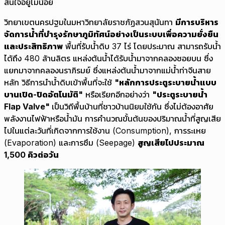
สนใจอยู่ไม่น้อย
วิทยาเขตนครปฐมในมหาวิทยาลัยราชภัฏสวนสุนันทา
มีการบริหาร
จัดการน้ำที่บำรุงรักษาภูมิทัศน์อย่างเป็นระบบเพื่อความยั่งยืน
และประสิทธิภาพ
พื้นที่รับน้ำดิบ 37 ไร่ โดยประมาณ สามารถรับน้ำ
ได้ถึง 480 ล้านลิตร แหล่งต้นน้ำได้รับน้ำมาจากคลองซอยบน ซึ่ง
แยกมาจากคลองนราภิรมย์ ซึ่งแหล่งต้นน้ำมาจากแม่น้ำท่าจีนสาย
หลัก วิธีการนำน้ำดิบเข้าพื้นที่จะใช้
"หลักการประตูระบายน้ำแบบ
บานเปิด-ปิดอัตโนมัติ"
หรือเรียกอีกอย่างว่า
"ประตูระบายน้ำ
Flap Valve"
เป็นวิถีพื้นบ้านที่ชาวบ้านนิยมใช้กัน ซึ่งไม่ต้องอาศัย
พลังงานไฟฟ้าหรือน้ำมัน การคำนวณขั้นต้นของปริมาณน้ำที่สูญเสีย
ไปในแต่ละวันที่เกิดจากการใช้งาน (Consumption), การระเหย
(Evaporation) และการซึม (Seepage)
สูญเสียไปประมาณ
1,500 คิวต่อวัน