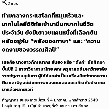
2
แชร์
ท่ามกลางกระแสโลกที่หมุนเร็วและ
เทคโนโลยีดิจิทัลเข้ามามีบทบาทในชีวิต
ประจำวัน ยังมีเยาวชนคนหนึ่งที่เลือกยืน
หยัดอยู่กับ “พลังของภาษา” และ “ความ
งดงามของวรรณศิลป์”
เธอคือ นางสาวกัญญากร ยันยง หรือ “ตังค์” นักศึกษา
ชั้นปีที่ 2 สาขาวิชาภาษาไทย คณะครุศาสตร์ มหาวิทยาลัย
ราชภัฏสวนสุนันทา ผู้ใช้ถ้อยคำเป็นเครื่องมือถักทอความ
ฝัน และพิสูจน์ศักยภาพของตนเองบนเวทีระดับประเทศ
มาแล้วหลายเวที
กัญญากร ยันยง เกิดเมื่อวันที่ 4 มกราคม พุทธศักราช 2549
ปัจจุบันอายุ 19 ปี มีภูมิลำเนาอยู่ที่ตำบลปางมะค่า อำเภอ