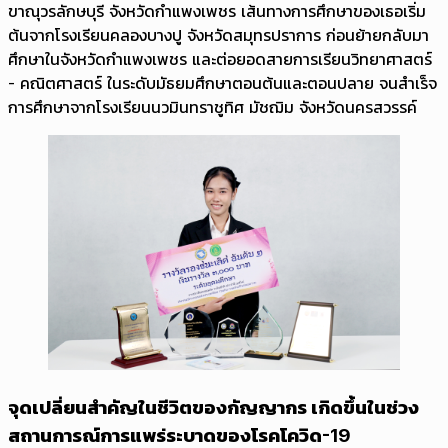
ขาณุวรลักษบุรี จังหวัดกำแพงเพชร เส้นทางการศึกษาของเธอเริ่ม
ต้นจากโรงเรียนคลองบางปู จังหวัดสมุทรปราการ ก่อนย้ายกลับมา
ศึกษาในจังหวัดกำแพงเพชร และต่อยอดสายการเรียนวิทยาศาสตร์
- คณิตศาสตร์ ในระดับมัธยมศึกษาตอนต้นและตอนปลาย จนสำเร็จ
การศึกษาจากโรงเรียนนวมินทราชูทิศ มัชฌิม จังหวัดนครสวรรค์
จุดเปลี่ยนสำคัญในชีวิตของกัญญากร เกิดขึ้นในช่วง
สถานการณ์การแพร่ระบาดของโรคโควิด-19