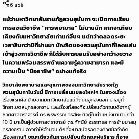
6
แชร์
แม้ว่ามหาวิทยาลัยราชภัฏสวนสุนันทา จะเปิดการเรียน
การสอนวิชาชีพ “การพยาบาล” ไม่นานนัก หากจะเทียบ
เคียงกับมหาวิทยาลัยเก่าแก่อื่นๆ แต่ทว่าตลอดระยะ
เวลาสิบกว่าปีที่ผ่านมา บัณฑิตของสวนสุนันทาที่โลดแล่น
เข้าสู่วงการวิชาชีพ ก็ได้รับการยอมรับอย่างกว้างขวาง
ในความพร้อมสรรพด้านความรู้ความสามารถ และมี
ความเป็น “มืออาชีพ” อย่างแท้จริง
วิทยาลัยพยาบาลและสุขภาพของมหาวิทยาลัยราชภัฏ
สวนสุนันทาในวันนี้ มีการเปลี่ยนแปลงใหญ่ๆ ในสองเรื่อง
เรื่องแรกคือ ย้ายจากมหาวิทยาลัยแม่ที่ถนนอู่ทองนอก มาอยู่ที่
วิทยาเขตสมุทรสงคราม และเรื่องที่สองคือเปลี่ยนตัวคณบดีจากผู้
ช่วยศาสตราจารย์ ดร.พรพรรณ วรสีหะ ที่อยู่ในตำแหน่งมานานกว่า
10 ปี มาเป็นผู้ช่วยศาสตราจารย์ ดร.ทัศนีย์ อรรถารส การย้ายมาสมุ
ทรสงคราม อาจทำให้จำนวนเด็กที่จะมาสมัครลดลงด้วยข้อจำกัด
เรื่องสถานที่
ขณะเดียวกันการเปลี่ยนตัวคณะผู้บริหาร ก็อาจ