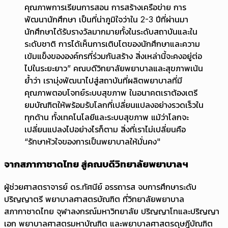
คุณภาพการเรียนการสอน การสร้างเครือข่าย การ
พัฒนานักศึกษา เป็นที่น่าภูมิใจว่าใน 2-3 ปีที่ผ่านมา
นักศึกษาได้รับรางวัลมากมายทั้งในระดับสถาบันและใน
ระดับชาติ การได้เห็นการเติบโตของนักศึกษาและความ
เข้มแข็งขององค์กรที่ร่วมกันสร้าง สิ่งเหล่านี้จะคงอยู่ต่อ
ไปในระยะยาว” คณบดีวิทยาลัยพยาบาลและสุขภาพเน้น
ย้ำว่า เรามุ่งพัฒนาไปสู่สถาบันที่ผลิตพยาบาลที่มี
คุณภาพตอบโจทย์ระบบสุขภาพ ในอนาคตเราต้องเตรี
ยมบัณฑิตให้พร้อมรับโลกที่เปลี่ยนแปลงอย่างรวดเร็วใน
ทุกด้าน ทั้งเทคโนโลยีและระบบสุขภาพ แม้ว่าโลกจะ
เปลี่ยนแปลงไปอย่างไรก็ตาม สิ่งที่เราไม่เปลี่ยนคือ
“รักษาหัวใจของการเป็นพยาบาลให้มั่นคง"
จากสภากาชาดไทย สู่คณบดีวิทยาลัยพยาบาลฯ
ผู้ช่วยศาสตราจารย์ ดร.ทัศนีย์ อรรถารส จบการศึกษาระดับ
ปริญญาตรี พยาบาลศาสตรบัณฑิต ที่วิทยาลัยพยาบาล
สภากาชาดไทย จุฬาลงกรณ์มหาวิทยาลัย ปริญญาโทและปริญญา
เอก พยาบาลศาสตรมหาบัณฑิต และพยาบาลศาสตรดุษฎีบัณฑิต