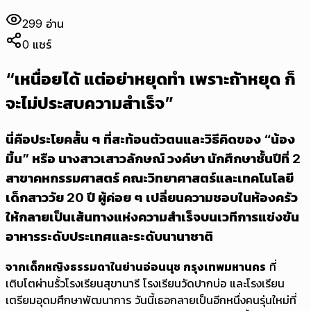
299
อ่าน
0
แชร์
“เหนื่อยได้ แต่อย่าหยุดทำ เพราะถ้าหยุด ก็
จะไม่ประสบความสำเร็จ”
นี่คือประโยคสั้น ๆ ที่สะท้อนตัวตนและวิธีคิดของ “น้อง
มิ้น” หรือ นางสาวเสาวลักษณ์ วงค์ษา นักศึกษาชั้นปีที่ 2
สาขาคหกรรมศาสตร์ คณะวิทยาศาสตร์และเทคโนโลยี
เด็กสาววัย 20 ปี ผู้ค่อย ๆ เปลี่ยนความชอบในห้องครัว
ให้กลายเป็นเส้นทางแห่งความสำเร็จบนเวทีการแข่งขัน
อาหารระดับประเทศและระดับนานาชาติ
จากเด็กหญิงธรรมดาในย่านอ่อนนุช กรุงเทพมหานคร
ที่
เติบโตผ่านรั้วโรงเรียนสุขานารี โรงเรียนวัดปากบ่อ และโรงเรียน
เตรียมอุดมศึกษาพัฒนาการ วันนี้เธอกลายเป็นอีกหนึ่งคนรุ่นใหม่ที่