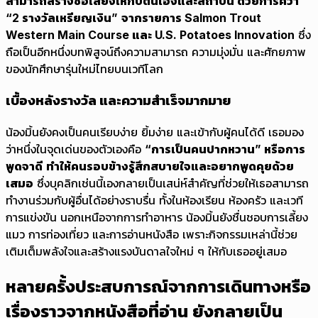
สามารถสร้างชื่อเสียงให้กับตนเองและสถาบัน ด้วยการคว้า
“2 รางวัลเหรียญเงิน”
จากรายการ Salmon Trout
Western Main Course และ U.S. Potatoes Innovation
ซึ่ง
ถือเป็นอีกหนึ่งบทพิสูจน์ถึงความสามารถ ความมุ่งมั่น และศักยภาพ
ของนักศึกษารุ่นใหม่ไทยบนเวทีโลก
เบื้องหลังรางวัล และความสำเร็จมากมาย
น้องมิ้นยังคงเป็นคนเรียบง่าย ยิ้มง่าย และเข้ากับผู้คนได้ดี เธอมอง
ว่าหนึ่งในจุดเด่นของตัวเองคือ
“การเป็นคนปากหวาน” หรือการ
พูดจาดี
ทำให้คนรอบข้างรู้สึกสบายใจและอยากพูดคุยด้วย
เสมอ
ซึ่งบุคลิกเช่นนี้เองกลายเป็นเสน่ห์สำคัญที่ช่วยให้เธอสามารถ
ทำงานร่วมกับผู้อื่นได้อย่างราบรื่น ทั้งในห้องเรียน ห้องครัว และเวที
การแข่งขัน นอกเหนือจากการทำอาหาร น้องมิ้นยังชื่นชอบการเลี้ยง
แมว การท่องเที่ยว และการอ่านหนังสือ เพราะกิจกรรมเหล่านี้ช่วย
เติมเต็มพลังใจและสร้างแรงบันดาลใจใหม่ ๆ ให้กับเธออยู่เสมอ
หลายครั้งประสบการณ์จากการเดินทางหรือ
เรื่องราวจากหนังสือที่อ่าน ยังกลายเป็น