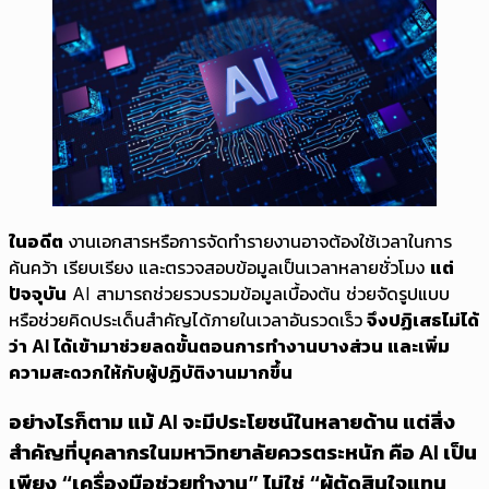
ในอดีต
งานเอกสารหรือการจัดทำรายงานอาจต้องใช้เวลาในการ
ค้นคว้า เรียบเรียง และตรวจสอบข้อมูลเป็นเวลาหลายชั่วโมง
แต่
ปัจจุบัน
AI สามารถช่วยรวบรวมข้อมูลเบื้องต้น ช่วยจัดรูปแบบ
หรือช่วยคิดประเด็นสำคัญได้ภายในเวลาอันรวดเร็ว
จึงปฏิเสธไม่ได้
ว่า AI ได้เข้ามาช่วยลดขั้นตอนการทำงานบางส่วน และเพิ่ม
ความสะดวกให้กับผู้ปฏิบัติงานมากขึ้น
อย่างไรก็ตาม แม้ AI จะมีประโยชน์ในหลายด้าน แต่สิ่ง
สำคัญที่บุคลากรในมหาวิทยาลัยควรตระหนัก คือ AI เป็น
เพียง “เครื่องมือช่วยทำงาน” ไม่ใช่ “ผู้ตัดสินใจแทน