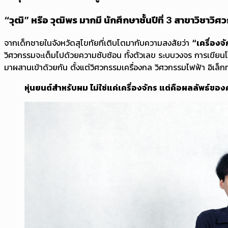
“วุฒิ” หรือ วุฒิพร มากมี นักศึกษาชั้นปีที่ 3 สาขาวิชาว
จากเด็กชายในจังหวัดสุโขทัยที่เติบโตมากับความสงสัยว่า
“เครื่องจ
วิศวกรรมจะเต็มไปด้วยความซับซ้อน ทั้งตัวเลข ระบบวงจร การเขีย
มาผสานเข้าด้วยกัน ตั้งแต่วิศวกรรมเครื่องกล วิศวกรรมไฟฟ้า อิเล็
หุ่นยนต์สำหรับผม ไม่ใช่แค่เครื่องจักร แต่คือผลลัพธ์