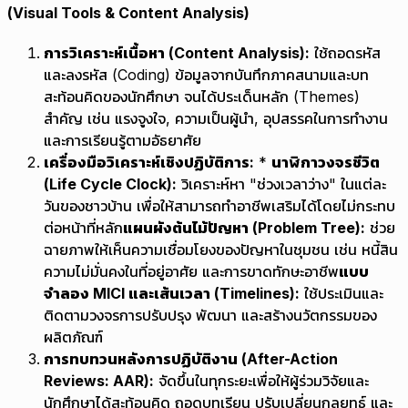
(Visual Tools & Content Analysis)
การวิเคราะห์เนื้อหา (Content Analysis):
ใช้ถอดรหัส
และลงรหัส (Coding) ข้อมูลจากบันทึกภาคสนามและบท
สะท้อนคิดของนักศึกษา จนได้ประเด็นหลัก (Themes)
สำคัญ เช่น แรงจูงใจ, ความเป็นผู้นำ, อุปสรรคในการทำงาน
และการเรียนรู้ตามอัธยาศัย
เครื่องมือวิเคราะห์เชิงปฏิบัติการ:
*
นาฬิกาวงจรชีวิต
(Life Cycle Clock):
วิเคราะห์หา "ช่วงเวลาว่าง" ในแต่ละ
วันของชาวบ้าน เพื่อให้สามารถทำอาชีพเสริมได้โดยไม่กระทบ
ต่อหน้าที่หลัก
แผนผังต้นไม้ปัญหา (Problem Tree):
ช่วย
ฉายภาพให้เห็นความเชื่อมโยงของปัญหาในชุมชน เช่น หนี้สิน
ความไม่มั่นคงในที่อยู่อาศัย และการขาดทักษะอาชีพ
แบบ
จำลอง MICI และเส้นเวลา (Timelines):
ใช้ประเมินและ
ติดตามวงจรการปรับปรุง พัฒนา และสร้างนวัตกรรมของ
ผลิตภัณฑ์
การทบทวนหลังการปฏิบัติงาน (After-Action
Reviews: AAR):
จัดขึ้นในทุกระยะเพื่อให้ผู้ร่วมวิจัยและ
นักศึกษาได้สะท้อนคิด ถอดบทเรียน ปรับเปลี่ยนกลยุทธ์ และ