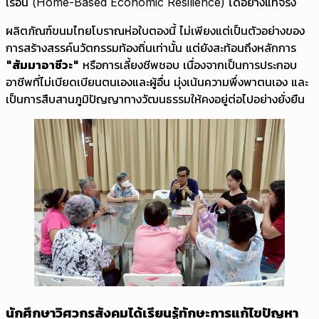
เรือน (Home-Based Economic Resilience) ได้อย่างแท้จริง
ผลิตภัณฑ์ขนมไทยโบราณห่อใบตองนี้ ไม่เพียงแต่เป็นตัวอย่างของ
การสร้างสรรค์นวัตกรรมท้องถิ่นเท่านั้น แต่ยังสะท้อนถึงหลักการ
"สัมมาอาชีวะ"
หรือการเลี้ยงชีพชอบ เนื่องจากเป็นการประกอบ
อาชีพที่ไม่เบียดเบียนตนเองและผู้อื่น มุ่งเน้นความพึ่งพาตนเอง และ
เป็นการสืบสานภูมิปัญญาทางวัฒนธรรมให้คงอยู่ต่อไปอย่างยั่งยืน
นักศึกษาวิศวกรสังคมได้เรียนรู้ทักษะการแก้ไขปัญหา