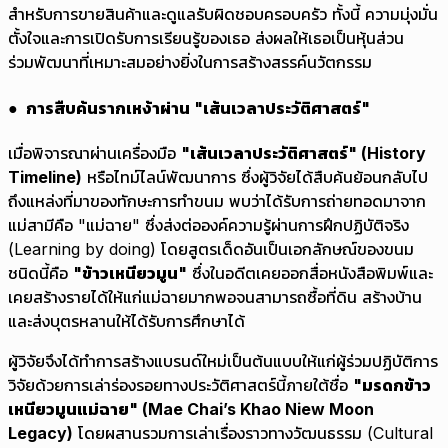
สำหรับการขายสินค้าและดูแลรับผิดชอบครอบครัว ทั้งนี้ ความมุ่งมั่น
ตั้งใจและการเปิดรับการเรียนรู้ของเธอ ส่งผลให้เธอเป็นหุ้นส่วน
ร่วมพัฒนาที่เหมาะสมอย่างยิ่งในการสร้างสรรค์นวัตกรรม
● การสืบค้นรากเหง้าผ่าน "เส้นเวลาประวัติศาสตร์"
เมื่อพิจารณาผ่านเครื่องมือ
"เส้นเวลาประวัติศาสตร์" (History
Timeline)
หรือไทม์ไลน์พัฒนาการ ซึ่งผู้วิจัยได้สืบค้นย้อนกลับไป
ถึงแหล่งที่มาของทักษะการทำขนม พบว่าได้รับการถ่ายทอดมาจาก
แม่สามีคือ "แม่ฉาย" ซึ่งส่งต่อองค์ความรู้ผ่านการฝึกปฏิบัติจริง
(Learning by doing) โดยสูตรเด็ดอันเป็นเอกลักษณ์ของขนม
ชนิดนี้คือ
"ข้าวเหนียวมูน"
ซึ่งในอดีตเคยออกสื่อหนังสือพิมพ์และ
เคยสร้างรายได้ให้แก่แม่ฉายมากพอจนสามารถซื้อที่ดิน สร้างบ้าน
และส่งบุตรหลานให้ได้รับการศึกษาได้
ผู้วิจัยจึงได้ทำการสร้างแบรนด์ใหม่เป็นต้นแบบให้แก่ผู้ร่วมปฏิบัติการ
วิจัยด้วยการเล่าร่องรอยทางประวัติศาสตร์นี้ภายใต้ชื่อ
"มรดกข้าว
เหนียวมูนแม่ฉาย" (Mae Chai’s Khao Niew Moon
Legacy)
โดยผสานรวมการเล่าเรื่องราวทางวัฒนธรรม (Cultural