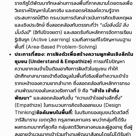
ราชภัฏได้พัฒนาทักษะผ่านการลงพื้นที่ภาคสนามโดยตรงเพื่อ
วิเคราะห์ปัญหาในโลกจริง และถอดรหัสองค์ความรู้จาก
ประสบการณ์ชีวิต กระบวนการดังกล่าวเน้นการคิดเชิงเหตุผล
และเชิงประจักษ์ ซึ่งสอดคล้องกับตรรกะที่ว่า
“เมื่อสิ่งนี้มี สิ่ง
นั้นจึงมี”
(อิทัปปัจจยตา) และสอดรับกับหลักการจัดการเรียน
รู้เชิงรุก (Active Learning) รวมถึงการแก้ไขปัญหาบนฐาน
พื้นที่ (Area-Based Problem-Solving)
ประการที่สอง: การฝังตัวเพื่อสร้างความผูกพันเชิงลึกใน
ชุมชน (Understand & Empathize)
การแก้ไขปัญหา
ความยากจนจำเป็นต้องอาศัยการฝังตัวในชุมชน ทำให้
นักศึกษาสามารถเข้าถึงข้อมูลในพื้นที่จริงเพื่อทำความเข้าใจ
รากเหง้าของความยากลำบาก ซึ่งสอดคล้องกับหลักการทรง
งานพัฒนาของในหลวงรัชกาลที่ 9 คือ
“เข้าใจ เข้าถึง
พัฒนา”
และสอดคล้องกับขั้น “ความเข้าใจอย่างลึกซึ้ง”
(Empathize) ในกระบวนการคิดเชิงออกแบบ (Design
Thinking)
ข้อค้นพบในพื้นที่:
ในบริบทของชุมชนวัดสวัสดิ์
วารีสีมาราม เขตดุสิต กรุงเทพมหานคร พบว่ากลุ่มที่ได้รับ
ผลกระทบมากที่สุดคือ กลุ่มสตรีวัยกลางคนและผู้สูงอายุ ซึ่งผู้
สูงอายุจำนวนมากเข้าร่วมทำงานพัฒนาสังคมโดยไม่ได้รับค่า