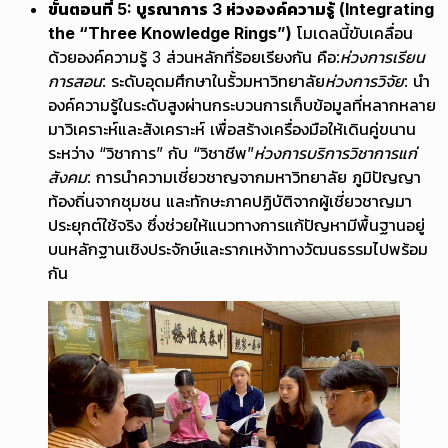
ขั้นตอนที่ 5: บูรณาการ 3 ห่วงองค์ความรู้ (Integrating
the “Three Knowledge Rings”)
โมเดลนี้ขับเคลื่อน
ด้วยองค์ความรู้ 3 ส่วนหลักที่ร้อยเรียงกัน คือ:
ห่วงการเรียน
การสอน:
ระดับอุดมศึกษาในรั้วมหาวิทยาลัย
ห่วงการวิจัย:
นำ
องค์ความรู้ในระดับสูงผ่านกระบวนการเก็บข้อมูลที่หลากหลาย
มาวิเคราะห์และสังเคราะห์ เพื่อสร้างเครื่องมือให้เดินคู่ขนาน
ระหว่าง “วิชาการ” กับ “วิชาชีพ”
ห่วงการบริการวิชาการแก่
สังคม:
การนำความเชี่ยวชาญจากมหาวิทยาลัย ภูมิปัญญา
ท้องถิ่นจากชุมชน และทักษะภาคปฏิบัติจากผู้เชี่ยวชาญมา
ประยุกต์ใช้จริง ซึ่งช่วยให้แนวทางการแก้ปัญหามีพื้นฐานอยู่
บนหลักฐานเชิงประจักษ์และรากเหง้าทางวัฒนธรรมไปพร้อม
กัน