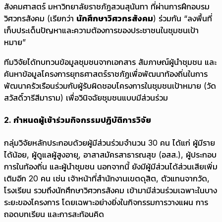
สังคมศาสตร์ มหาวิทยาลัยราชภัฏสวนสุนันทา ที่ผ่านการฝึกอบรม
วิศวกรสังคม (เรียกว่า
นักศึกษาวิศวกรสังคม
) ร่วมกัน “ลงพื้นที่
เก็บประเด็นปัญหาและความต้องการของประชาชนในชุมชนเป้า
หมาย”
ทีมวิจัยได้ทบทวนข้อมูลชุมชนจากเอกสาร สัมภาษณ์ผู้นำชุมชน และ
ค้นหาข้อมูลโครงการยุทธศาสตร์ราชภัฏเพื่อพัฒนาท้องถิ่นในการ
พัฒนาครัวเรือนร่วมกับผู้รับผิดชอบโครงการในชุมชนเป้าหมาย (วัด
สวัสดิ์วารีสีมาราม) เพื่อวินิจฉัยชุมชนแบบมีส่วนร่วม
2. กำหนดผู้เข้าร่วมกิจกรรมปฏิบัติการวิจัย
กลุ่มวิจัยหลักประกอบด้วยผู้มีส่วนร่วมจำนวน 30 คน ได้แก่ ผู้มีราย
ได้น้อย, ผู้ดูแลผู้สูงอายุ, อาสาสมัครสาธารณสุข (อสส.), ผู้ประกอบ
การในท้องถิ่น และผู้นำชุมชน นอกจากนี้ ยังมีผู้มีส่วนได้ส่วนเสียเพิ่ม
เติมอีก 20 คน เช่น เจ้าหน้าที่สำนักงานเขตดุสิต, ตัวแทนจากวัด,
โรงเรียน รวมถึงนักศึกษาวิศวกรสังคม เข้ามามีส่วนร่วมเฉพาะในบาง
ระยะของโครงการ โดยเฉพาะอย่างยิ่งในกิจกรรมการวางแผน การ
ถอดบทเรียน และการสะท้อนคิด