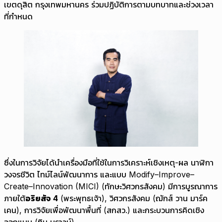
เขตดุสิต กรุงเทพมหานคร ร่วมปฏิบัติการตามบทบาทและช่วงเวลา
ที่กำหนด
ซึ่งในการวิจัยได้นำเครื่องมือที่ใช้ในการวิเคราะห์เชิงเหตุ-ผล นาฬิกา
วงจรชีวิต ไทม์ไลน์พัฒนาการ และแบบ Modify–Improve–
Create–Innovation (MICI) (ทักษะวิศวกรสังคม) มีการบูรณาการ
ภายใต้
อริยสัจ 4
(พระพุทธเจ้า), วิศวกรสังคม (ฌักส์ วาน มาร์ค
เคน), การวิจัยเพื่อพัฒนาพื้นที่ (สกสว.) และกระบวนการคิดเชิง
ออกแบบ (ทิม บราวน์)