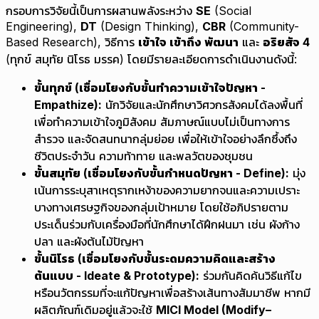
กรอบการวิจัยนี้เป็นการผสานพลังระหว่าง
SE
(Social
Engineering),
DT
(Design Thinking),
CBR
(Community-
Based Research), วิธีการ
เข้าใจ เข้าถึง พัฒนา
และ
อริยสัจ 4
(ทุกข์ สมุทัย นิโรธ มรรค) โดยมีรายละเอียดการดำเนินงานดังนี้:
ขั้นทุกข์ (เชื่อมโยงกับขั้นทำความเข้าใจปัญหา -
Empathize):
นักวิจัยและนักศึกษาวิศวกรสังคมได้ลงพื้นที่
เพื่อทำความเข้าใจภูมิสังคม สัมภาษณ์แบบไม่เป็นทางการ
สำรวจ และจัดสนทนากลุ่มย่อย เพื่อให้เข้าใจอย่างลึกซึ้งถึง
ชีวิตประจำวัน ความท้าทาย และพลวัตของชุมชน
ขั้นสมุทัย (เชื่อมโยงกับขั้นกำหนดปัญหา - Define):
มุ่ง
เน้นการระบุสาเหตุรากเหง้าของความยากจนและความเปราะ
บางทางเศรษฐกิจของกลุ่มเป้าหมาย โดยใช้อภิปรายตาม
ประเด็นร่วมกับเครื่องมือที่นักศึกษาได้ฝึกฝนมา เช่น ผังก้าง
ปลา และผังต้นไม้ปัญหา
ขั้นนิโรธ (เชื่อมโยงกับขั้นระดมความคิดและสร้าง
ต้นแบบ - Ideate & Prototype):
ร่วมกันคิดค้นวิธีแก้ไข
หรือนวัตกรรมที่จะแก้ปัญหาเพื่อสร้างเส้นทางสัมมาชีพ หากมี
ผลิตภัณฑ์เดิมอยู่แล้วจะใช้
MICI Model (Modify–