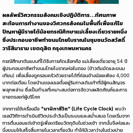
ผลลัพธ์วิศวกรรมสังคมเชิงปฏิบัติการ...ทัศนภาพ
สะท้อนการทำงานของวิศวกรสังคมในพื้นที่เพื่อแก้ไข
ปัญหาผู้มีรายได้น้อยกรณีศึกษาแม่เลี้ยงเดี่ยวรายหนึ่ง
ซึ่งประกอบอาชีพทำขนมไทยโบราณในชุมชนวัดสวัสดิ์
วารีสีมาราม เขตดุสิต กรุงเทพมหานคร
กรณีศึกษาต้นแบบที่ได้รับการคัดเลือกคือ แม่เลี้ยงเดี่ยวอายุ 54 ปี
ผู้ประกอบอาชีพทำขนมไทยโบราณห่อใบตอง (ข้าวต้มมัดและขนม
เทียน) เพื่อเลี้ยงดูครอบครัวด้วยรายได้ที่ค่อนข้างน้อยเพียง 4,000
บาทต่อเดือน โดยบ้านของเธอตั้งอยู่ริมทางเดินเท้าที่มีผู้คนสัญจร
พลุกพล่าน ซึ่งเป็นทำเลที่เหมาะสมต่อการจัดวางผลิตภัณฑ์และการ
ขายตรงแก่ผู้บริโภค
จากการใช้เครื่องมือ
"นาฬิกาชีวิต" (Life Cycle Clock)
พบว่า
เธอมีวิถีการดำเนินชีวิตประจำวันเป็นระบบและสม่ำเสมอ โดยเริ่มจาก
การตื่นนอนแต่เช้าตรู่เพื่อเตรียมวัตถุดิบในช่วงเช้า จากนั้นจึงห่อและ
นึ่งขนมให้เสร็จสิ้นภายในเวลาเที่ยงวัน ทำให้มีเวลาว่างในช่วงบ่าย