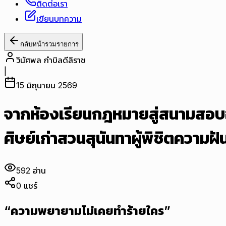
ติดต่อเรา
เขียนบทความ
กลับหน้ารวมรายการ
วินัศพล กำบิลดีลิราช
|
15 มิถุนายน 2569
จากห้องเรียนกฎหมายสู่สนามสอบอัย
ศิษย์เก่าสวนสุนันทาผู้พิชิตความฝั
592
อ่าน
0
แชร์
“ความพยายามไม่เคยทำร้ายใคร”