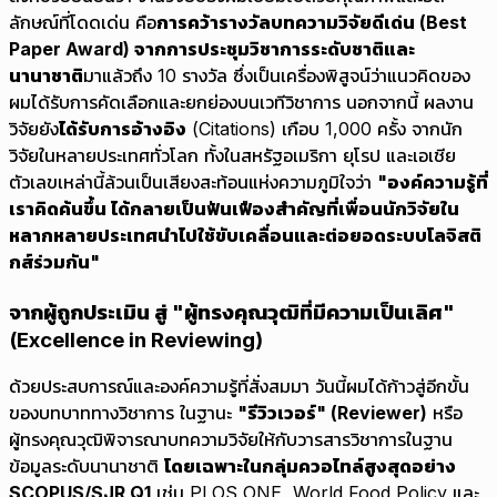
ลักษณ์ที่โดดเด่น คือ
การคว้ารางวัลบทความวิจัยดีเด่น (Best
Paper Award) จากการประชุมวิชาการระดับชาติและ
นานาชาติ
มาแล้วถึง 10 รางวัล ซึ่งเป็นเครื่องพิสูจน์ว่าแนวคิดของ
ผมได้รับการคัดเลือกและยกย่องบนเวทีวิชาการ นอกจากนี้ ผลงาน
วิจัยยัง
ได้รับการอ้างอิง
(Citations) เกือบ 1,000 ครั้ง จากนัก
วิจัยในหลายประเทศทั่วโลก ทั้งในสหรัฐอเมริกา ยุโรป และเอเชีย
ตัวเลขเหล่านี้ล้วนเป็นเสียงสะท้อนแห่งความภูมิใจว่า
"องค์ความรู้ที่
เราคิดค้นขึ้น ได้กลายเป็นฟันเฟืองสำคัญที่เพื่อนนักวิจัยใน
หลากหลายประเทศนำไปใช้ขับเคลื่อนและต่อยอดระบบโลจิสติ
กส์ร่วมกัน"
จากผู้ถูกประเมิน สู่ "ผู้ทรงคุณวุฒิที่มีความเป็นเลิศ"
(Excellence in Reviewing)
ด้วยประสบการณ์และองค์ความรู้ที่สั่งสมมา วันนี้ผมได้ก้าวสู่อีกขั้น
ของบทบาททางวิชาการ ในฐานะ
"รีวิวเวอร์" (Reviewer)
หรือ
ผู้ทรงคุณวุฒิพิจารณาบทความวิจัยให้กับวารสารวิชาการในฐาน
ข้อมูลระดับนานาชาติ
โดยเฉพาะในกลุ่มควอไทล์สูงสุดอย่าง
SCOPUS/SJR Q1
เช่น PLOS ONE, World Food Policy และ