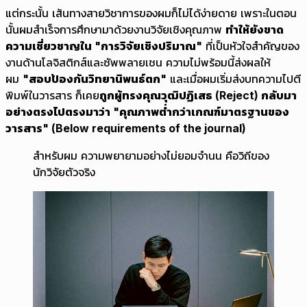
แต่กระนั้น เส้นทางสายวิชาการของผมก็ไม่ได้ง่ายดาย เพราะในตอน
นั้นผมสำเร็จการศึกษามาด้วยงานวิจัยเชิงคุณภาพ
ทำให้ยังขาด
ความเชี่ยวชาญใน "การวิจัยเชิงปริมาณ"
ที่เป็นหัวใจสำคัญของ
งานด้านโลจิสติกส์และซัพพลายเชน ความไม่พร้อมนี้ส่งผลให้
ผม
"สอบป้องกันวิทยานิพนธ์ตก"
และเมื่อผมเริ่มส่งบทความไปตี
พิมพ์ในวารสาร ก็เคย
ถูกผู้ทรงคุณวุฒิปฏิเสธ (Reject) กลับมา
อย่างตรงไปตรงมาว่า "คุณภาพต่ำกว่าเกณฑ์มาตรฐานของ
วารสาร" (Below requirements of the journal)
สำหรับผม ความพยายามอย่างไม่ยอมจำนน คือวิถีของ
นักวิจัยตัวจริง