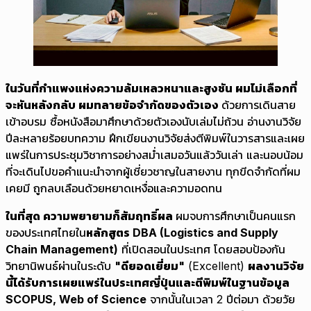
ในวันที่กำแพงแห่งความล้มเหลวหนาและสูงชัน ผมไม่เลือกที่
จะหันหลังกลับ ผมทลายข้อจำกัดของตัวเอง
ด้วยการเดินสาย
เข้าอบรม ซื้อหนังสือมาศึกษาด้วยตัวเองนับเล่มไม่ถ้วน อ่านงานวิจัย
ปีละหลายร้อยบทความ ฝึกเขียนงานวิจัยส่งตีพิมพ์ในวารสารและเผย
แพร่ในการประชุมวิชาการอย่างสม่ำเสมอวันแล้ววันเล่า และนอบน้อม
ที่จะเดินไปขอคำแนะนำจากผู้เชี่ยวชาญในสายงาน ทุกขีดจำกัดที่ผม
เคยมี ถูกลบเลือนด้วยหยาดเหงื่อและความอดทน
ในที่สุด ความพยายามก็สัมฤทธิ์ผล
ผมจบการศึกษาเป็นคนแรก
ของประเทศไทยใน
หลักสูตร DBA (Logistics and Supply
Chain Management)
ที่เปิดสอนในประเทศ โดยสอบป้องกัน
วิทยานิพนธ์ผ่านในระดับ
"ดียอดเยี่ยม"
(Excellent)
ผลงานวิจัย
นี้ได้รับการเผยแพร่ในประเทศญี่ปุ่นและตีพิมพ์ในฐานข้อมูล
SCOPUS, Web of Science
จากนั้นในเวลา 2 ปีต่อมา ด้วยวัย