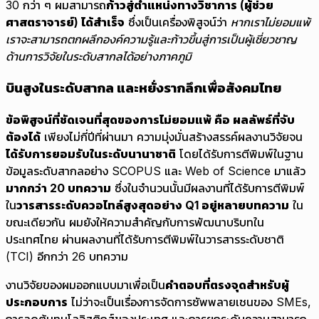
30 กว่า ๆ ผมสามารถ
ก้าวสู่ตำแหน่งทางวิชาการ (ผู้ช่วย
ศาสตราจารย์) ได้สำเร็จ
ซึ่งเป็นเครื่องพิสูจน์ว่า
หากเราไม่ยอมแพ้
เราจะสามารถตกผลึกองค์ความรู้และก้าวขึ้นสู่การเป็นผู้เชี่ยวชาญ
ด้านการวิจัยในระดับสากลได้อย่างภาคภูมิ
บินสูงในระดับสากล และหยั่งรากลึกเพื่อสังคมไทย
ข้อพิสูจน์ที่ชัดเจนที่สุดของการไม่ยอมแพ้ คือ ผลลัพธ์ที่จับ
ต้องได้
เพียงไม่กี่ปีที่ผ่านมา ความมุ่งมั่นสร้างสรรค์ผลงานวิจัยจน
ได้รับการยอมรับในระดับนานาชาติ
โดยได้รับการตีพิมพ์ในฐาน
ข้อมูลระดับสากลอย่าง SCOPUS และ Web of Science มาแล้ว
มากกว่า 20 บทความ
ซึ่งในจำนวนนั้นมีผลงานที่ได้รับการตีพิมพ์
ใน
วารสารระดับควอไทล์สูงสุดอย่าง Q1 อยู่หลายบทความ
ใน
ขณะเดียวกัน ผมยังให้ความสำคัญกับการพัฒนาบริบทใน
ประเทศไทย ผ่านผลงานที่ได้รับการตีพิมพ์ในวารสารระดับชาติ
(TCI) อีกกว่า 26 บทความ
งานวิจัยของผมออกแบบมาเพื่อเป็น
คำตอบที่ตรงจุดสำหรับผู้
ประกอบการ
ไม่ว่าจะเป็นเรื่องการจัดการซัพพลายเชนของ SMEs,