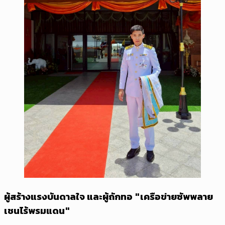
ผู้สร้างแรงบันดาลใจ และผู้ถักทอ "เครือข่ายซัพพลาย
เชนไร้พรมแดน"