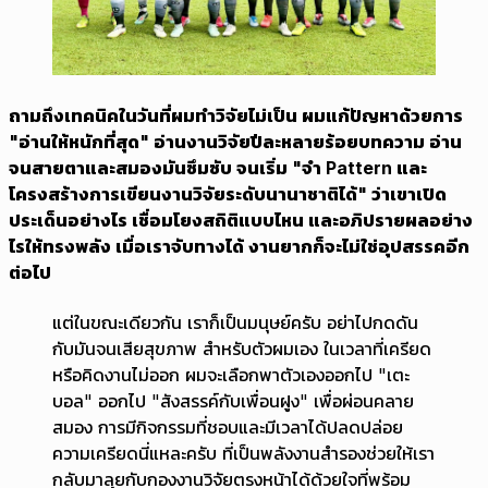
ถามถึงเทคนิคในวันที่ผมทำวิจัยไม่เป็น ผมแก้ปัญหาด้วยการ
"อ่านให้หนักที่สุด" อ่านงานวิจัยปีละหลายร้อยบทความ อ่าน
จนสายตาและสมองมันซึมซับ จนเริ่ม "จำ Pattern และ
โครงสร้างการเขียนงานวิจัยระดับนานาชาติได้" ว่าเขาเปิด
ประเด็นอย่างไร เชื่อมโยงสถิติแบบไหน และอภิปรายผลอย่าง
ไรให้ทรงพลัง เมื่อเราจับทางได้ งานยากก็จะไม่ใช่อุปสรรคอีก
ต่อไป
แต่ในขณะเดียวกัน เราก็เป็นมนุษย์ครับ อย่าไปกดดัน
กับมันจนเสียสุขภาพ สำหรับตัวผมเอง ในเวลาที่เครียด
หรือคิดงานไม่ออก ผมจะเลือกพาตัวเองออกไป "เตะ
บอล" ออกไป "สังสรรค์กับเพื่อนฝูง" เพื่อผ่อนคลาย
สมอง การมีกิจกรรมที่ชอบและมีเวลาได้ปลดปล่อย
ความเครียดนี่แหละครับ ที่เป็นพลังงานสำรองช่วยให้เรา
กลับมาลุยกับกองงานวิจัยตรงหน้าได้ด้วยใจที่พร้อม