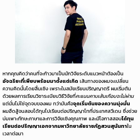
หากคุณคิดว่าคนที่จะก้าวมาเป็นนักวิจัยระดับแนวหน้าต้องเป็น
อัจฉริยะที่เพียบพร้อมมาตั้งแต่เกิด
เส้นทางของผมจะเปลี่ยน
ความคิดนั้นโดยสิ้นเชิง เพราะในสมัยเรียนปริญญาตรี ผมเริ่มต้น
ด้วยผลการเรียนวิชาระเบียบวิธีวิจัยที่
คะแนนคาบเส้นเกือบจะไม่ผ่าน
แต่นั่นไม่ใช่จุดจบของผม ทว่ามันคือ
จุดเริ่มต้นของความมุ่งมั่น
ผมฮึดสู้จนสอบได้ทุนไปเรียนต่อปริญญาโทที่ประเทศสวีเดน ซึ่งช่วย
บ่มเพาะทักษะภาษาและการวิจัยเชิงคุณภาพ และมีโอกาสสอบ
ได้ทุน
เรียนต่อปริญญาเอกจากมหาวิทยาลัยราชภัฏสวนสุนันทา
ใน
เวลาต่อมา