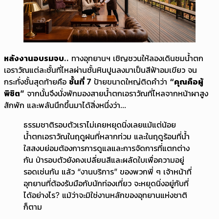
หลังงานอบรมจบ..
ทางอุทยานฯ เชิญชวนให้ลองเดินชมน้ำตก
เอราวัณแต่ละชั้นที่ไหลผ่านชั้นหินปูนลงมาเป็นสีฟ้าอมเขียว จน
กระทั่งชั้นสุดท้ายคือ
ชั้นที่ 7
ป้ายขนาดใหญ่ติดคำว่า
“คุณคือผู้
พิชิต”
จากนั้นจึงนั่งพักมองสายน้ำตกเอราวัณที่ไหลจากหน้าผาสูง
สักพัก และพลันนึกขึ้นมาได้สิ่งหนึ่งว่า...
ธรรมชาติรอบตัวเราไม่เคยหยุดนิ่งเลยแม้แต่น้อย
น้ำตกเอราวัณในฤดูฝนที่หลากท่วม และในฤดูร้อนที่น้ำ
ใสสงบย่อมต้องการการดูแลและการจัดการที่แตกต่าง
กัน ป่ารอบตัวยังคงเปลี่ยนสีและผลัดใบเพื่อความอยู่
รอดเช่นกัน แล้ว “งานบริการ” ของพวกพี่ ๆ เจ้าหน้าที่
อุทยานที่ต้องรับมือกับนักท่องเที่ยว จะหยุดนิ่งอยู่กับที่
ได้อย่างไร? แม้ว่าจะมิใช่งานหลักของอุทยานแห่งชาติ
ก็ตาม