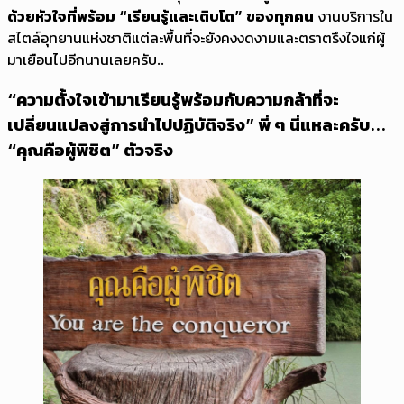
ด้วยหัวใจที่พร้อม “เรียนรู้และเติบโต” ของทุกคน
งานบริการใน
สไตล์อุทยานแห่งชาติแต่ละพื้นที่จะยังคงงดงามและตราตรึงใจแก่ผู้
มาเยือนไปอีกนานเลยครับ..
“ความตั้งใจเข้ามาเรียนรู้พร้อมกับความกล้าที่จะ
เปลี่ยนแปลงสู่การนำไปปฏิบัติจริง” พี่ ๆ นี่แหละครับ...
“คุณคือผู้พิชิต” ตัวจริง