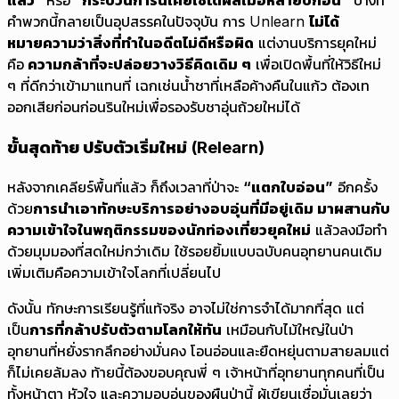
แล้ว”
หรือ
“กระบวนการนี้เคยใช้ได้ผลเมื่อหลายปีก่อน”
บางที
คำพวกนี้กลายเป็นอุปสรรคในปัจจุบัน การ Unlearn
ไม่ได้
หมายความว่าสิ่งที่ทำในอดีตไม่ดีหรือผิด
แต่งานบริการยุคใหม่
คือ
ความกล้าที่จะปล่อยวางวิธีคิดเดิม ๆ
เพื่อเปิดพื้นที่ให้วิธีใหม่
ๆ ที่ดีกว่าเข้ามาแทนที่ เฉกเช่นน้ำชาที่เหลือค้างคืนในแก้ว ต้องเท
ออกเสียก่อนก่อนรินใหม่เพื่อรองรับชาอุ่นถ้วยใหม่ได้
ขั้นสุดท้าย ปรับตัวเริ่มใหม่ (Relearn)
หลังจากเคลียร์พื้นที่แล้ว ก็ถึงเวลาที่ป่าจะ
“แตกใบอ่อน”
อีกครั้ง
ด้วย
การนำเอาทักษะบริการอย่างอบอุ่นที่มีอยู่เดิม มาผสานกับ
ความเข้าใจในพฤติกรรมของนักท่องเที่ยวยุคใหม่
แล้วลงมือทำ
ด้วยมุมมองที่สดใหม่กว่าเดิม ใช้รอยยิ้มแบบฉบับคนอุทยานคนเดิม
เพิ่มเติมคือความเข้าใจโลกที่เปลี่ยนไป
ดังนั้น ทักษะการเรียนรู้ที่แท้จริง อาจไม่ใช่การจำได้มากที่สุด แต่
เป็น
การที่กล้าปรับตัวตามโลกให้ทัน
เหมือนกับไม้ใหญ่ในป่า
อุทยานที่หยั่งรากลึกอย่างมั่นคง โอนอ่อนและยืดหยุ่นตามสายลมแต่
ก็ไม่เคยล้มลง ท้ายนี้ต้องขอบคุณพี่ ๆ เจ้าหน้าที่อุทยานทุกคนที่เป็น
ทั้งหน้าตา หัวใจ และความอบอุ่นของผืนป่านี้ ผู้เขียนเชื่อมั่นเลยว่า