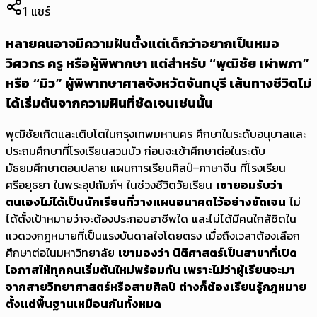
1
แชร์
หลายคนอาจมีความฝันตั้งแต่เด็กว่าอยากเป็นหมอ
วิศวกร ครู หรือผู้พิพากษา แต่สำหรับ “พุฒิชัย เผ่าพภา”
หรือ “มิว” ผู้พิพากษาศาลจังหวัดจันทบุรี เส้นทางชีวิตไม่
ได้เริ่มต้นจากความฝันที่ชัดเจนเช่นนั้น
พุฒิชัยเกิดและเติบโตในกรุงเทพมหานคร ศึกษาในระดับอนุบาลและ
ประถมศึกษาที่โรงเรียนสวนบัว ก่อนจะเข้าศึกษาต่อในระดับ
มัธยมศึกษาตอนปลาย แผนการเรียนศิลป์–ภาษาจีน ที่โรงเรียน
ศรีอยุธยา ในพระอุปถัมภ์ฯ ในช่วงชีวิตวัยเรียน
เขายอมรับว่า
ตนเองไม่ได้เป็นนักเรียนที่วางแผนอนาคตไว้อย่างชัดเจน
ไม่
ได้ตั้งเป้าหมายว่าจะต้องประกอบอาชีพใด และไม่ได้มีคนใกล้ชิดใน
แวดวงกฎหมายที่เป็นแรงบันดาลใจโดยตรง เมื่อถึงเวลาต้องเลือก
ศึกษาต่อในมหาวิทยาลัย
เขามองว่า นิติศาสตร์เป็นสาขาที่เปิด
โอกาสให้ทุกคนเริ่มต้นใหม่พร้อมกัน เพราะไม่ว่าผู้เรียนจะมา
จากสายวิทยาศาสตร์หรือสายศิลป์ ต่างก็ต้องเรียนรู้กฎหมาย
ตั้งแต่พื้นฐานเหมือนกันทั้งหมด