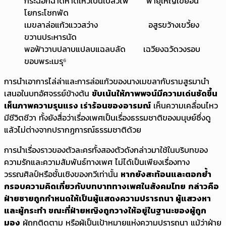
กระฉอกฉาดหาดเหวเป็นเปลวไฟ พายุใหญ่เขยื้อน
โยกระโชกพัด
เมขลาล่อแก้วแววสว่าง อสูรขว้างเขวี้ยง
ขวานประหารนัด
พอฟ้าวาบปลาบแปลบแฉลบลัด เฉวียงฉวัดวงรอบ
ขอบพระเมรุ⁶
การนำเอาการไล่ล่าและการล่อแก้วของนางเมขลากับรามสูรมานำ
เสนอในบทอัศจรรย์ข้างต้น
ขับเน้นให้ภาพพจน์มีความเด่นชัดขึ้น
เห็นภาพความรุนแรง เร่าร้อนของอารมณ์
เห็นความเคลื่อนไหว
มีชีวิตชีวา ทั้งยังสื่อว่าเรื่องเพศเป็นเรื่องธรรมชาติของมนุษย์ซึ่งดู
แล้วไม่ต่างจากปรากฏการณ์ธรรมชาติด้วย
การนำเรื่องราวของตัวละครทั้งสองตัวดังกล่าวมาใช้ในบริบทของ
ความรักและความสัมพันธ์ทางเพศ ไม่ได้เป็นเพียงเรื่องทาง
วรรณศิลป์หรือชั้นเชิงของกวีเท่านั้น
หากยังสะท้อนและตอกย้ำ
กรอบความคิดเกี่ยวกับบทบาททางเพศในสังคมไทย
กล่าวคือ
ฝ่ายชายถูกกำหนดให้เป็นผู้แสดงความปรารถนา ผู้แสวงหา
และผู้กระทำ ขณะที่ฝ่ายหญิงถูกวางให้อยู่ในฐานะของผู้ถูก
มอง
ผู้ถูกติดตาม หรือผู้เป็นเป้าหมายแห่งความปรารถนา แม้ว่าฝ่าย