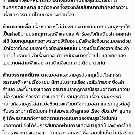
การล่อแก้วล้อหลอกระหว่างนางเมขลากับรามสูรในวรรณคดี
สันสกฤตและบาลี แต่ตัวละครทั้งสองกลับมีบทบาทสำคัญต่อความ
เชื่อและวรรณคดีไทยมาอย่างต่อเนื่อง
ด้านความเชื่อ
เรื่องราวการไล่ล่าระหว่างนางเมขลากับรามสูรถูกใช้
เป็นคำอธิบายปรากฏการณ์ฟ้าแลบและฟ้าร้องดังที่เสถียรโกเศศกล่า
วไว้ ในบทชุมนุมเทวดาพระราชพิธีขอฝนยังอ้างอิงถึงนางเมขลาด้วย
เข้าใจว่าที่นางเมขลาเกี่ยวข้องกับฝนนั้น น่าจะเชื่อมโยงจากเรื่องเล่า
นิทานโบราณที่เล่าเรื่องดวงแก้วมณีของนางที่ฉายไปแล้วเกิดแสง
แวบวาบคล้ายฟ้าแลบ ชาวบ้านจึงเอามาปะติดปะต่อกัน
ด้านวรรณคดีไทย
นางเมขลาและรามสูรปรากฏเป็นตัวละครใน
วรรณคดีหลายเรื่อง เช่น นิทานโบราณเรื่อง
เฉลิมไตรภพ
ซึ่งเล่า
กำเนิดและที่มาของเทวดา อธิบายปรากฏการณ์ธรรมชาติตามความ
เชื่อ รวมถึงเรื่องราวนางเมขลากับรามสูรด้วย เรื่อง
รามเกียรติ์
กล่าวถึงรามสูรไล่ล่าแย่งชิงดวงแก้วมณีจากเมขลา และรามสูรต่อสู้
กับพระราม² หรือในบทเห่กล่อมพระเจ้าลูกเธอ เรื่อง
จับระบำ
³ สุนทร
ภู่ ได้พรรณนาถึงการติดตามนางเมขลาของรามสูรไว้เช่นกัน
นอกจากนี้ ยังได้รับการสืบทอดผ่านการแสดงนาฏศิลป์และละครไทย
โดยเฉพาะการแสดงชุด “เมขลา–รามสูร” ซึ่งแสดงให้เห็นว่าเนื้อเรื่อง