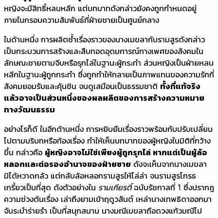
หญิงจะมีสิทธิ์หลบหลีก แต่บทบาทดังกล่าวยังคงถูกกำหนดอยู่
ภายในกรอบความสัมพันธ์ที่ฝ่ายชายเป็นศูนย์กลาง
ในด้านหนึ่ง การผลิตซ้ำเรื่องราวของนางเมขลากับรามสูรดังกล่าว
เป็นกระบวนการสร้างและสืบทอดอุดมการณ์ทางเพศของสังคมใน
ลักษณะชายตามจีบหรือรุกไล่ในฐานะผู้กระทำ ส่วนหญิงเป็นฝ่ายหลบ
หลีกในฐานะผู้ถูกกระทำ ซึ่งถูกทำให้กลายเป็นภาพแทนของความรักที่
สังคมยอมรับและคุ้นชิน จนดูเสมือนเป็นธรรมชาติ
ทั้งที่แท้จริง
แล้วอาจเป็นส่วนหนึ่งของผลผลิตของการสร้างความหมาย
ทางวัฒนธรรม
อย่างไรก็ดี ในอีกด้านหนึ่ง การหยิบยืมเรื่องราวพร้อมกับปรับเปลี่ยน
ไปตามบริบทหรือท้องเรื่อง ทำให้เห็นบทบาทของผู้หญิงในมิติที่กว้าง
ขึ้น กล่าวคือ
ผู้หญิงอาจไม่ใช่เพียงผู้ถูกรุกไล่ หากแต่เป็นผู้ล้อ
หลอกและต่อรองอำนาจของฝ่ายชาย
ดังจะเห็นจากนางเมขลา
มิได้หวาดกลัว แต่กลับล้อหลอกรามสูรให้ไล่ล่า จนรามสูรโกรธ
เกรี้ยวเป็นที่สุด ดังตัวอย่างใน
รามเกียรติ์
ฉบับรัชกาลที่ 1 ซึ่งปรากฏ
ความช่วงต้นเรื่อง เล่าถึงยามเข้าฤดูวสันต์ เหล่านางเทพธิดาออกมา
จับระบำร่ายรำ เป็นที่สนุกสนาน นางมณีเมขลาถือดวงแก้วมณีไป