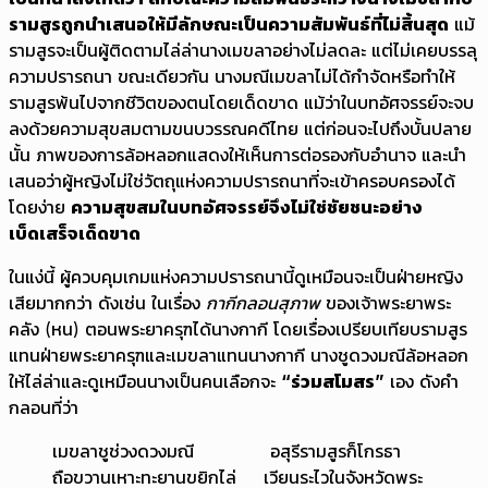
รามสูรถูกนำเสนอให้มีลักษณะเป็นความสัมพันธ์ที่ไม่สิ้นสุด
แม้
รามสูรจะเป็นผู้ติดตามไล่ล่านางเมขลาอย่างไม่ลดละ แต่ไม่เคยบรรลุ
ความปรารถนา ขณะเดียวกัน นางมณีเมขลาไม่ได้กำจัดหรือทำให้
รามสูรพ้นไปจากชีวิตของตนโดยเด็ดขาด แม้ว่าในบทอัศจรรย์จะจบ
ลงด้วยความสุขสมตามขนบวรรณคดีไทย แต่ก่อนจะไปถึงบั้นปลาย
นั้น ภาพของการล้อหลอกแสดงให้เห็นการต่อรองกับอำนาจ และนำ
เสนอว่าผู้หญิงไม่ใช่วัตถุแห่งความปรารถนาที่จะเข้าครอบครองได้
โดยง่าย
ความสุขสมในบทอัศจรรย์จึงไม่ใช่ชัยชนะอย่าง
เบ็ดเสร็จเด็ดขาด
ในแง่นี้ ผู้ควบคุมเกมแห่งความปรารถนานี้ดูเหมือนจะเป็นฝ่ายหญิง
เสียมากกว่า ดังเช่น ในเรื่อง
กากีกลอนสุภาพ
ของเจ้าพระยาพระ
คลัง (หน) ตอนพระยาครุฑได้นางกากี โดยเรื่องเปรียบเทียบรามสูร
แทนฝ่ายพระยาครุฑและเมขลาแทนนางกากี นางชูดวงมณีล้อหลอก
ให้ไล่ล่าและดูเหมือนนางเป็นคนเลือกจะ
“ร่วมสโมสร”
เอง ดังคำ
กลอนที่ว่า
เมขลาชูช่วงดวงมณี อสุรีรามสูรก็โกรธา
ถือขวานเหาะทะยานขยิกไล่ เวียนระไวในจังหวัดพระ