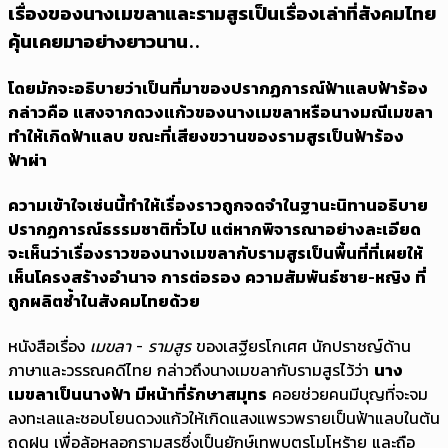
เรื่องของนางเมขลาและรามสูรเป็นเรื่องเล่าที่สังคมไทย
คุ้นเคยมาอย่างยาวนาน..
โดยมักจะอธิบายว่าเป็นที่มาของปรากฏการณ์ฟ้าแลบฟ้าร้อง
กล่าวคือ แสงจากดวงแก้วของนางเมขลาหรือนางมณีเมขลา
ทำให้เกิดฟ้าแลบ ขณะที่เสียงขวานของรามสูรเป็นฟ้าร้อง
ฟ้าผ่า
ความเข้าใจเช่นนี้ทำให้เรื่องราวถูกจดจำในฐานะนิทานอธิบาย
ปรากฏการณ์ธรรมชาติทั่วไป แต่หากพิจารณาอย่างละเอียด
จะเห็นว่าเรื่องราวของนางเมขลากับรามสูรเป็นพื้นที่ที่เผยให้
เห็นโครงสร้างอำนาจ การต่อรอง ความสัมพันธ์ชาย-หญิง ที่
ถูกผลิตซ้ำในสังคมไทยด้วย
หนังสือเรื่อง
เมขลา - รามสูร
ของเสฐียรโกเศศ นักปราชญ์ด้าน
ภาษาและวรรณคดีไทย กล่าวถึงนางเมขลากับรามสูรไว้ว่า
นาง
เมขลาเป็นนางฟ้า มีหน้าที่รักษาสมุทร
คอยช่วยคนมีบุญที่จะจม
ลงทะเลและชอบโยนดวงแก้วให้เกิดแสงแพรวพรายเป็นฟ้าแลบในต้น
ฤดูฝน เพื่อล้อหลอกรามสูรซึ่งเป็นยักษ์เทพบุตรโมโหร้าย และถือ