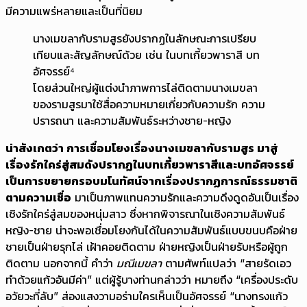
มีความแพร่หลายและเป็นที่นิยม
นางเมขลากับรามสูรยังปรากฏในลักษณะการเปรียบ
เทียบและสัญลักษณ์ด้วย เช่น ในบทเกี้ยวพาราสี บท
อัศจรรย์⁴
โดยส่วนใหญ่ผู้แต่งนำภาพการไล่ติดตามนางเมขลา
ของรามสูรมาใช้สื่อความหมายเกี่ยวกับความรัก ความ
ปรารถนา และความสัมพันธ์ระหว่างชาย-หญิง
น่าสังเกตว่า การเชื่อมโยงเรื่องนางเมขลากับรามสูร มาสู่
เรื่องรักใคร่สู่สมดังปรากฏในบทเกี้ยวพาราสีและบทอัศจรรย์
เป็นการขยายกรอบมโนทัศน์จากเรื่องปรากฏการณ์ธรรมชาติ
ตามความเชื่อ
มาเป็นภาพแทนความรักและความดึงดูดอันเป็นเรื่อง
เชิงรักใคร่สู่สมของหนุ่มสาว ซึ่งหากพิจารณาในเชิงความสัมพันธ์
หญิง-ชาย น่าจะพอเชื่อมโยงกันได้ในความสัมพันธ์แบบขนบคือฝ่าย
ชายเป็นฝ่ายรุกไล่ เฝ้าคอยติดตาม ฝ่ายหญิงเป็นฝ่ายรับหรือผู้ถูก
ติดตาม นอกจากนี้ คำว่า
มณีเมขลา
ตามศัพท์แปลว่า “สายรัดเอว
ทำด้วยแก้วอันมีค่า” แต่ผู้รู้บางท่านกล่าวว่า หมายถึง “เครื่องประดับ
อวัยวะที่ลับ” ส่องแสงวามอร่ามใครเห็นเป็นอัศจรรย์ “นางทรงแก้ว