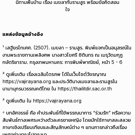
นิทานพื้นบ้าน เรื่อง เมขลากับรามสูร พร้อมข้อคิดสอน
ใจ
แหล่งข้อมูลอ้างอิง
¹ เสฐียรโกเศศ. (2507). เมขลา – รามสูร. พิมพ์แจกเป็นอนุสรณ์ใน
งานพระราชทานเพลิงศพ นางสาวไขศรี ชิตินทร ณ เมรุวัดมกุฏ
กษัตริยาราม. กรุงเทพมหานคร: การพิมพ์พาณิชย์, หน้า 5 - 6
² ดูเพิ่มเติม เรื่องเฉลิมไตรภพ ได้ในเว็บไซต์วัชรญาณ
https://vajirayana.org และประวัตินางเมขลาและรามสูรใน
นามานุกรมวรรณคดีไทย ใน https://thailitdir.sac.or.th
³ ดูเพิ่มเติม ใน https://vajirayana.org
⁴ บทอัศจรรย์ คือ คำประพันธ์ที่ใช้พรรณนาการ “ร่วมรัก” หรือความ
สัมพันธ์ทางเพศระหว่างตัวละครชายหญิง โดยมักใช้ภาษาสละสลวย
ภาษาเชิงเปรียบเทียบและสัญลักษณ์ต่าง ๆ แทนการกล่าวถึงเรื่อง
เพศอย่างตรงไปตรงมา