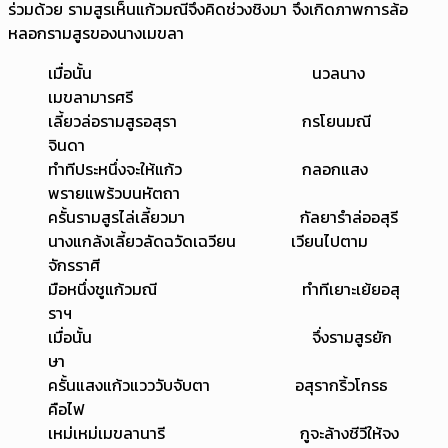
ร่วมด้วย รามสูรเห็นแก้วมณีจึงคิดช่วงชิงมา จึงเกิดภาพการล้อ
หลอกรามสูรของนางเมขลา
เมื่อนั้น นวลนาง
เมขลามารศรี
เลี้ยวล่อรามสูรอสุรา กรโยนมณี
จินดา
ทำทีประหนึ่งจะให้แก้ว กลอกแสง
พรายแพร้วบนหัตถา
ครั้นรามสูรไล่เลี้ยวมา กัลยารำล่ออสุรี
นางแกล้งเลี้ยวลัดฉวัดเฉวียน เวียนไปตาม
จักรราศี
มือหนึ่งชูแก้วมณี ทำทีเยาะเย้ยอสุ
ราฯ
เมื่อนั้น จึ่งรามสูรยัก
ษา
ครั้นแสงแก้วแวววับจับตา อสุรากริ้วโกรธ
คือไฟ
เหม่เหม่เมขลานารี กูจะล้างชีวีให้จง