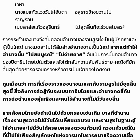
เวหา
นางแบแก้วแวววับให้จับตา อสุราขว้างขวานไป
ราญรอน
เมขลาล่อแก้วอสุรินทร์ ไม่สุดสิ้นที่จะร่วมสโมสร⁹
การกระทำของนางจึงสั่นคลอนอำนาจของรามสูรซึ่งเป็นผู้มีฤทธาและ
ผู้เป็นใหญ่ นางเมขลาไม่ได้ล้มล้างอำนาจชายเป็นใหญ่
หากแต่ทำให้
อำนาจนั้น “ไม่สมบูรณ์” “ไม่ง่ายดาย”
อันเป็นการบั่นทอนอำนาจ
ของปิตาธิปไตยไปในตัวและยังโต้กลับความสัมพันธ์ชาย-หญิงที่มัก
สิ้นสุดด้วยการครอบครองหรือการเป็นเจ้าของโดยง่าย
ดูเหมือนว่า การที่เรื่องราวของนางเมขลากับรามสูรไม่มีจุดสิ้น
สุดนี้ สื่อถึงการต่อสู้กับระบบปิตาธิปไตยและอำนาจกดขี่กับ
การต่อต้านของผู้หญิงและคนไร้อำนาจที่ไม่มีวันจบสิ้น
หากสังคมไทยยังดำเนินไปด้วยกรอบเช่นเดิม บางทีตำนาน
เรื่องรามสูรอาจไม่มีวันได้เปลี่ยนตอนจบ และรามสูรในฐานะผู้
ใช้อำนาจจะไม่มีวันได้ครอบครองดวงแก้วมณี ดวงแก้วมณีใน
ที่นี้ไม่ใช่เพียงสัญลักษณ์แห่งอารมณ์ปรารถนาหรือความเชื่อ