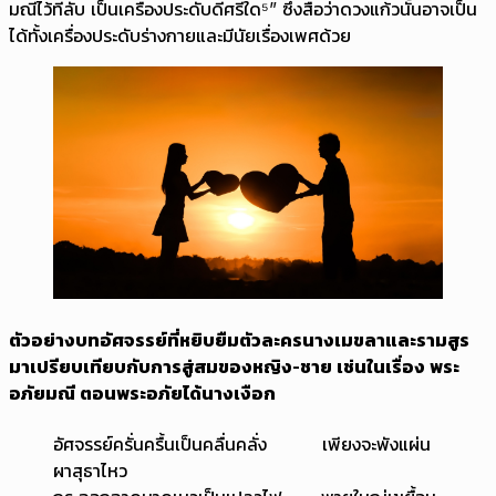
มณีไว้ที่ลับ เป็นเครื่องประดับดีศรีใด⁵” ซึ่งสื่อว่าดวงแก้วนั้นอาจเป็น
ได้ทั้งเครื่องประดับร่างกายและมีนัยเรื่องเพศด้วย
ตัวอย่างบทอัศจรรย์ที่หยิบยืมตัวละครนางเมขลาและรามสูร
มาเปรียบเทียบกับการสู่สมของหญิง-ชาย เช่นในเรื่อง พระ
อภัยมณี ตอนพระอภัยได้นางเงือก
อัศจรรย์ครั่นครื้นเป็นคลื่นคลั่ง เพียงจะพังแผ่น
ผาสุธาไหว