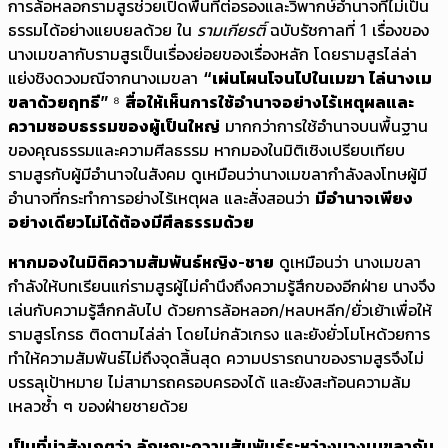
การล้อหลอกรามสูรช่วยเปิดพื้นที่ต่อรองและวิพากษ์อำนาจที่ไม่เป็น
ธรรมได้อย่างแยบยลด้วย ใน
รามเกียรติ์
ฉบับรัชกาลที่ 1 เรื่องของ
นางเมขลากับรามสูรเป็นเรื่องย่อยของเรื่องหลัก โดยรามสูรไล่ล่า
แย่งชิงดวงมณีจากนางเมขลา
“เผ่นโผนโจนไปในเมฆา ไล่นางเม
ขลาด้วยฤทธี”
⁸
สื่อให้เห็นการใช้อำนาจอย่างไร้เหตุผลและ
ความชอบธรรมของผู้เป็นใหญ่
มากกว่าการใช้อำนาจบนพื้นฐาน
ของคุณธรรมและความศีลธรรม หากมองในมิติเชิงเปรียบเทียบ
รามสูรกับผู้มีอำนาจในสังคม ดูเหมือนว่านางเมขลากำลังลงโทษผู้มี
อำนาจที่กระทำการอย่างไร้เหตุผล และสั่งสอนว่า
มีอำนาจเพียง
อย่างเดียวไม่ได้ต้องมีศีลธรรมด้วย
หากมองในมิติความสัมพันธ์หญิง-ชาย
ดูเหมือนว่า นางเมขลา
กำลังให้บทเรียนแก่รามสูรผู้ไม่คำนึงถึงความรู้สึกของอีกฝ่าย นางจึง
เล่นกับความรู้สึกกลับไป ด้วยการล้อหลอก/หลบหลีก/ยั่วเย้าเพื่อให้
รามสูรโกรธ ติดตามไล่ล่า โดยไม่กลัวเกรง และยังยั่วโมโหด้วยการ
ทำให้ความสัมพันธ์ไม่ถึงจุดสิ้นสุด ความปรารถนาของรามสูรจึงไม่
บรรลุเป้าหมาย ไม่สามารถครอบครองได้ และยังสะท้อนความล้ม
เหลวซ้ำ ๆ ของฝ่ายชายด้วย
เป็นที่น่าสังเกตว่า ลักษณะความสัมพันธ์ระหว่างนางเมขลากับ