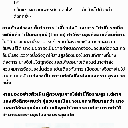
ได้
กวัดแกว่งขวานเพชรดังเปลวไฟ ก็ขว้างไปด้วยกำ
ลังฤทธิ์ฯ⁷
จากตัวอย่างจะเห็นว่า การ “เลี้ยวล่อ” และการ “ทำทีประหนึ่ง
จะให้แก้ว” เป็นกลยุทธ์ (tactic) ทำให้รามสูรต้องเคลื่อนที่ตาม
ในที่นี้ นางเมขลาจึงสามารถกำหนดจังหวะและทิศทางของความ
สัมพันธ์ได้ นางเมขลายังเป็นฝ่ายกำหนดการจ้องมองนั่นคือดวงแก้ว
อันมีแสงแวววาวซึ่งดึงดูดให้รามสูรจ้องมองไปตามทิศทางที่นาง
ต้องการ นางจึงไม่ได้ถูกจ้องมองเพียงอย่างเดียวแต่นางกำลัง
ควบคุมการจ้องมองนั้นด้วย เช่นเดียวกับการหนีของนางจึงอาจไม่ใช่
จากความกลัว
แต่อาจเป็นความตั้งใจที่จะล้อหลอกรามสูรอย่าง
หนึ่ง
หากมองอย่างผิวเผิน ผู้ควบคุมการไล่ล่านี้คือรามสูร แต่หาก
มองเชิงลึกจะพบว่า ผู้ควบคุมเป็นนางเมขลาเสียมากกว่า นาง
เมขลาใช้กลยุทธ์แบบไม่เผชิญหน้าโดยตรง แต่สามารถทำให้
อำนาจของรามสูรไม่อาจบรรลุผลได้