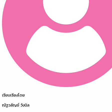
เรียบเรียงโดย
ณัฐวลัญช์ วังนิล