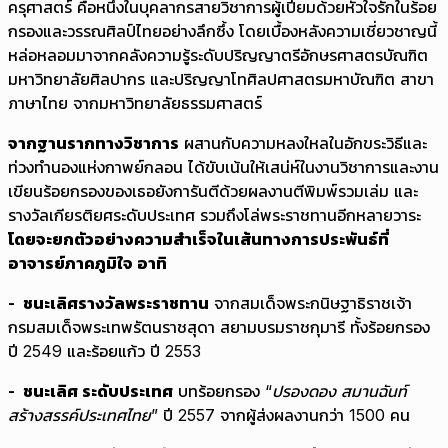
ครุศาสตร์ คือหนึ่งในบุคลากรสายวิชาการผู้เปี่ยมด้วยหัวใจรักในร้อย
กรองและวรรณศิลป์ไทยอย่างลึกซึ้ง โดยเบื้องหลังความเชี่ยวชาญนี้
หล่อหลอมมาจากคลังความรู้ระดับปริญญาตรีอักษรศาสตรบัณฑิต
มหาวิทยาลัยศิลปากร และปริญญาโทศิลปศาสตรมหาบัณฑิต สาขา
ภาษาไทย จากมหาวิทยาลัยธรรมศาสตร์
จากฐานรากทางวิชาการ
ผสานกับความหลงใหลในอักขระวิธีและ
ท่วงทำนองแห่งกาพย์กลอน ได้ขับเน้นให้เสน่ห์ในงานวิชาการและงาน
เขียนร้อยกรองของเธอยังการันตีด้วยผลงานตีพิมพ์รวมเล่ม และ
รางวัลเกียรติยศระดับประเทศ รวมถึงโล่พระราชทานอีกหลายวาระ
โดยจะยกตัวอย่างความสำเร็จในเส้นทางการประพันธ์ที่
อาจารย์ภาคภูมิใจ อาทิ
- ชนะเลิศรางวัลพระราชทาน
จากสมเด็จพระกนิษฐาธิราชเจ้า
กรมสมเด็จพระเทพรัตนราชสุดา สยามบรมราชกุมารี ทั้งร้อยกรอง
ปี 2549 และร้อยแก้ว ปี 2553
- ชนะเลิศ ระดับประเทศ
บทร้อยกรอง
“ปรองดอง สมานฉันท์
สร้างสรรค์ประเทศไทย”
ปี 2557 จากผู้ส่งผลงานกว่า 1500 คน