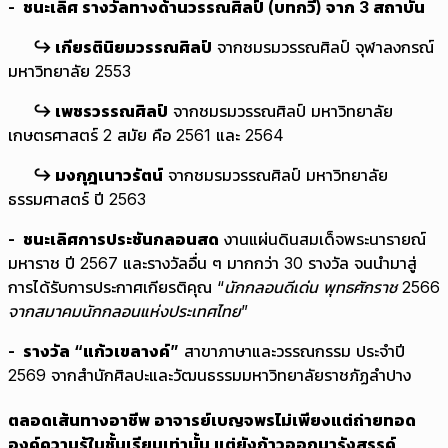
- ชนะเลิศ รางวัลทางด้านวรรณศิลป์ (บทกวี) จาก 3 สถาบัน
↪︎ เกียรตินิยมวรรณศิลป์
จากชมรมวรรณศิลป์ จุฬาลงกรณ์
มหาวิทยาลัย 2553
↪︎ เพชรวรรณศิลป์
จากชมรมวรรณศิลป์ มหาวิทยาลัย
เกษตรศาสตร์ 2 สมัย คือ 2561 และ 2564
↪︎ มงกุฎเนาวรัตน์
จากชมรมวรรณศิลป์ มหาวิทยาลัย
ธรรมศาสตร์ ปี 2563
- ชนะเลิศการประชันกลอนสด
งานแผ่นดินสมเด็จพระนารายณ์
มหาราช ปี 2567 และรางวัลอื่น ๆ มากกว่า 30 รางวัล จนนำมาสู่
การได้รับการประกาศเกียรติคุณ
“นักกลอนดีเด่น พุทธศักราช 2566
จากสมาคมนักกลอนแห่งประเทศไทย”
- รางวัล “แก้วเขลางค์”
สาขาภาษาและวรรณกรรม ประจำปี
2569 จากสำนักศิลปะและวัฒนธรรมมหาวิทยาลัยราชภัฏลำปาง
ตลอดเส้นทางอาชีพ อาจารย์เบญจพรไม่เพียงแต่ถ่ายทอด
องค์ความรู้ในชั้นเรียนเท่านั้น แต่ยังก้าวออกมารังสรรค์