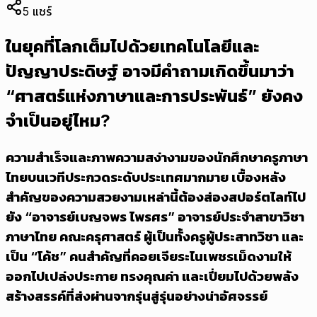
5
แชร์
ในยุคที่โลกเต็มไปด้วยเทคโนโลยีและ
ปัญญาประดิษฐ์ อาจมีคำถามเกิดขึ้นมาว่า
“ศาสตร์แห่งภาษาและการประพันธ์” ยังคง
จำเป็นอยู่ไหม?
ความสำเร็จและภาพความสง่างามของนักศึกษาครูภาษา
ไทยบนเวทีประกวดระดับประเทศมากมาย เบื้องหลัง
สำคัญของความสวยงามเหล่านี้ต้องส่องสปอร์ตไลท์ไป
ยัง “อาจารย์เบญจพร ไพรศร” อาจารย์ประจำสาขาวิชา
ภาษาไทย คณะครุศาสตร์ ผู้เป็นทั้งครูผู้ประสาทวิชา และ
เป็น “โค้ช” คนสำคัญที่คอยเจียระไนเพชรเม็ดงามให้
ออกไปเปล่งประกาย ทรงคุณค่า และเปี่ยมไปด้วยพลัง
สร้างสรรค์ที่ส่งผ่านจากรุ่นสู่รุ่นอย่างน่าอัศจรรย์