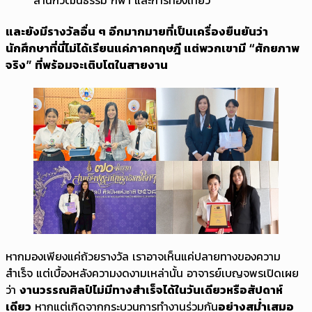
และยังมีรางวัลอื่น ๆ อีกมากมายที่เป็นเครื่องยืนยันว่า
นักศึกษาที่นี่ไม่ได้เรียนแค่ภาคทฤษฎี แต่พวกเขามี “ศักยภาพ
จริง” ที่พร้อมจะเติบโตในสายงาน
หากมองเพียงแค่ถ้วยรางวัล เราอาจเห็นแค่ปลายทางของความ
สำเร็จ แต่เบื้องหลังความงดงามเหล่านั้น อาจารย์เบญจพรเปิดเผย
ว่า
งานวรรณศิลป์ไม่มีทางสำเร็จได้ในวันเดียวหรือสัปดาห์
เดียว
หากแต่เกิดจากกระบวนการทำงานร่วมกัน
อย่างสม่ำเสมอ