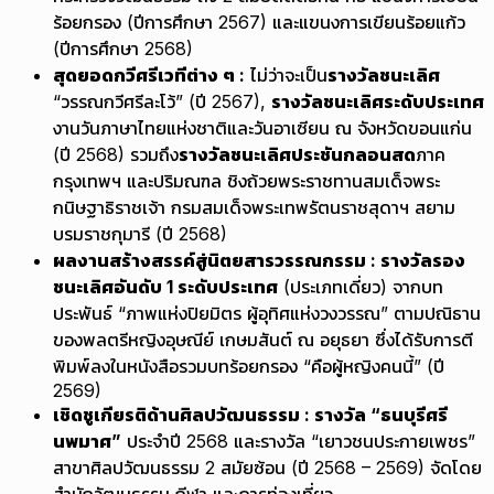
ร้อยกรอง (ปีการศึกษา 2567) และแขนงการเขียนร้อยแก้ว
(ปีการศึกษา 2568)
สุดยอดกวีศรีเวทีต่าง ๆ :
ไม่ว่าจะเป็น
รางวัลชนะเลิศ
“วรรณกวีศรีละโว้” (ปี 2567),
รางวัลชนะเลิศระดับประเทศ
งานวันภาษาไทยแห่งชาติและวันอาเซียน ณ จังหวัดขอนแก่น
(ปี 2568) รวมถึง
รางวัลชนะเลิศประชันกลอนสด
ภาค
กรุงเทพฯ และปริมณฑล ชิงถ้วยพระราชทานสมเด็จพระ
กนิษฐาธิราชเจ้า กรมสมเด็จพระเทพรัตนราชสุดาฯ สยาม
บรมราชกุมารี (ปี 2568)
ผลงานสร้างสรรค์สู่นิตยสารวรรณกรรม : รางวัลรอง
ชนะเลิศอันดับ 1 ระดับประเทศ
(ประเภทเดี่ยว) จากบท
ประพันธ์ “ภาพแห่งปิยมิตร ผู้อุทิศแห่งวงวรรณ” ตามปณิธาน
ของพลตรีหญิงอุษณีย์ เกษมสันต์ ณ อยุธยา ซึ่งได้รับการตี
พิมพ์ลงในหนังสือรวมบทร้อยกรอง “คือผู้หญิงคนนี้” (ปี
2569)
เชิดชูเกียรติด้านศิลปวัฒนธรรม : รางวัล “ธนบุรีศรี
นพมาศ”
ประจำปี 2568 และรางวัล “เยาวชนประกายเพชร”
สาขาศิลปวัฒนธรรม 2 สมัยซ้อน (ปี 2568 – 2569) จัดโดย
สำนักวัฒนธรรม กีฬา และการท่องเที่ยว