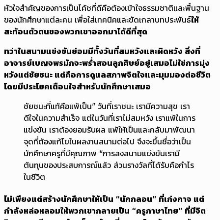
หัวใจสำคัญของการเป็นโค้ชที่ดีคือต้องเข้าใจธรรมชาติและพื้นฐาน
ของนักศึกษาแต่ละคน เพื่อใส่เทคนิคและขัดเกลาบทประพันธ์
ให้
สะท้อนตัวตนของพวกเขาออกมาได้ดีที่สุด
ทว่าในสนามแข่งขันย่อมมีทั้งวันที่สมหวังและผิดหวัง สิ่งที่
อาจารย์เบญจพรมักจะพร่ำสอนลูกศิษย์อยู่เสมอไม่ใช่การมุ่ง
หวังแต่ชัยชนะ แต่คือการดูแลสภาพจิตใจและมุมมองต่อชีวิต
โดยมีประโยคเตือนใจสำหรับนักศึกษาเสมอ
ชัยชนะที่แท้คือแพ้เป็น” วันที่เราชนะ เรามีความสุข เรา
ดีใจในความสำเร็จ แต่ในวันที่เราไม่สมหวัง เราแพ้ในการ
แข่งขัน เราต้องยอมรับผล แพ้ให้เป็นและกลับมาพัฒนา
จุดที่ต้องแก้ไขในผลงานสนามต่อไป จึงจะขึ้นชื่อว่าเป็น
นักศึกษาครูที่มีคุณภาพ “การลงสนามแข่งขันเรามี
ต้นทุนของประสบการณ์แล้ว ส่วนรางวัลที่ได้รับคือกำไร
ในชีวิต
ไม่เพียงแต่สร้างนักศึกษาให้เป็น “นักกลอน” ที่เก่งกาจ แต่
กำลังหล่อหลอมให้พวกเขากลายเป็น “ครูภาษาไทย” ที่มีจิต