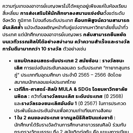
ความทุ่มเทของอาจารย์เบญจพรไม่ได้หยุดอยู่เพียงแค่ในห้องเรียน
สี่เหลี่ยม
การส่งเสริมให้นักศึกษาลงสนามแข่งขัน
ตั้งแต่ระดับ
จังหวัด ภูมิภาค ไปจนถึงระดับประเทศ
คือบทพิสูจน์ความสามารถ
อันเลิศล้ำ
แม้จะต้องเผชิญหน้ากับคู่แข่งจากมหาวิทยาลัยชั้นนำทั่ว
ประเทศ แต่นักศึกษาของอาจารย์เบญจพร
กลับสามารถยืนหยัด
บนเวทีวรรณศิลป์ได้อย่างสง่างาม คว้าความสำเร็จและรางวัล
การันตีมามากกว่า 10 รางวัล
ตัวอย่างเช่น
แชมป์กลอนสดระดับประเทศ 2 สมัยซ้อน : รางวัลชนะ
เลิศ
การแข่งขันประชันกลอนสด ระดับประเทศ “ทายาทสุนทร
ภู่” ประเภททีมอุดมศึกษา ประจำปี 2565 – 2566 จัดโดย
สมาคมนักกลอนแห่งประเทศไทย
เวทีศึก-ศาสตร์-ศิลป์ MULA & SDGs โดยมหาวิทยาลัย
มหิดล :
คว้าทั้ง
รางวัลชนะเลิศ ระดับประเทศ
(ปี 2568)
และ
รางวัลรองชนะเลิศอันดับ 1
(ปี 2567) ในการประกวด
ประพันธ์และประชันอ่านเพื่อความเท่าเทียมทางสังคม
1 ใน 2 คนของประเทศ จากมูลนิธิศิลปินแห่งชาติ :
นักศึกษาได้รับรางวัลด้านการศึกษาสาขาวรรณศิลป์ ร่วมกับ
กระทรวงวัฒนธรรม ถึง 2 สมัยติดต่อกัน คือ แขนงการเขียน