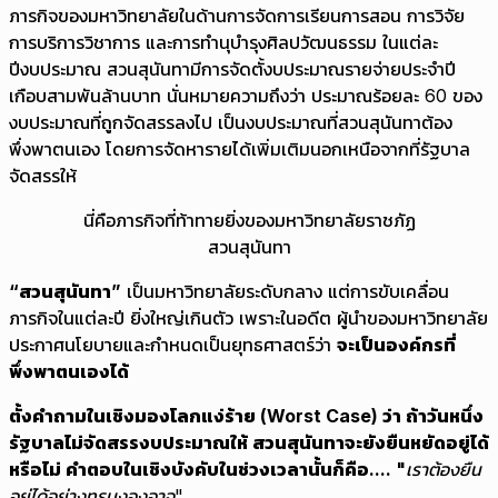
ภารกิจของมหาวิทยาลัยในด้านการจัดการเรียนการสอน การวิจัย
การบริการวิชาการ และการทำนุบำรุงศิลปวัฒนธรรม ในแต่ละ
ปีงบประมาณ สวนสุนันทามีการจัดตั้งบประมาณรายจ่ายประจำปี
เกือบสามพันล้านบาท นั่นหมายความถึงว่า ประมาณร้อยละ 60 ของ
งบประมาณที่ถูกจัดสรรลงไป เป็นงบประมาณที่สวนสุนันทาต้อง
พึ่งพาตนเอง โดยการจัดหารายได้เพิ่มเติมนอกเหนือจากที่รัฐบาล
จัดสรรให้
นี่คือภารกิจที่ท้าทายยิ่งของมหาวิทยาลัยราชภัฏ
สวนสุนันทา
“สวนสุนันทา”
เป็นมหาวิทยาลัยระดับกลาง แต่การขับเคลื่อน
ภารกิจในแต่ละปี ยิ่งใหญ่เกินตัว เพราะในอดีต ผู้นำของมหาวิทยาลัย
ประกาศนโยบายและกำหนดเป็นยุทธศาสตร์ว่า
จะเป็นองค์กรที่
พึ่งพาตนเองได้
ตั้งคำถามในเชิงมองโลกแง่ร้าย
(Worst Case) ว่า ถ้าวันหนึ่ง
รัฐบาลไม่จัดสรรงบประมาณให้ สวนสุนันทาจะยังยืนหยัดอยู่ได้
หรือไม่ คำตอบในเชิงบังคับในช่วงเวลานั้นก็คือ....
"
เราต้องยืน
อยู่ได้อย่างทรนงองอาจ"