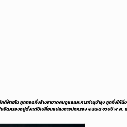
กดิ์ฝ่ายใน ถูกทอดทิ้งร้างราขาดคนดูแลและการทำนุบำรุง ถูกทิ้งให้นิ่ง
มาอาศัยยึดครองอยู่ตั้งแต่ปีเปลี่ยนแปลงการปกครอง ๒๔๗๕ จวบปี พ.ศ