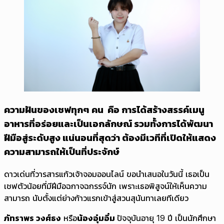
ความฝันของเชฟทุกๆ คน คือ การได้สร้างสรรค์เมนู
อาหารที่อร่อยและเป็นเอกลักษณ์ รวมทั้งการได้พัฒนา
ฝีมือสู่ระดับสูง แน่นอนที่สุดว่า ต้องมีเวทีที่เปิดให้แสดง
ความสามารถให้เป็นที่ประจักษ์
ดาวเด่นที่วารสารแก้วเจ้าจอมออนไลน์ ขอนำเสนอในวันนี้ เธอเป็น
เชฟตัวน้อยที่มีฝีมือฉกาจฉกรรจ์นัก เพราะเธอพิสูจน์ให้เห็นความ
สามารถ นับตั้งแต่ย่างก้าวแรกเข้าสู่สวนสุนันทาเลยทีเดียว
ภัทราพร วงศ์ธง
หรือ
น้องอุ๋มอิ๋ม
ปัจจุบันอายุ 19 ปี เป็นนักศึกษา