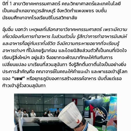
ปีที่ 1 สาขาวิชาคหกรรมศาสตร์ คณะวิทยาศาสตร์และเทคโนโลยี
เป็นคนอำเภอขาณุวรลักษบุรี จังหวัดกำแพงเพชร จบชั้น
มัธยมศึกษาจากโรงเรียนชิโนรสวิทยาลัย
อุ๋มอิ๋ม บอกว่า เ
หตุผลที่เลือกสาขาวิชาคหกรรมศาสตร์ เพราะมีความ
เกี่ยวข้องกับการทำอาหาร ในส่วนตัวนั้น รู้สึกว่าการทำอาหารมีเสน่ห์
และอาหารก็อยู่กับเราทั้งชีวิต จึงมีความกระหายอยากที่จะเรียนรู้
อาหารต่างๆ
ที่ไม่เคยรู้มาก่อน และโดยนิสัยส่วนตัวก็เป็นคนที่เปิดใจ
เรียนรู้สิ่งใหม่ๆ อยู่แล้ว จึงอยากจะพัฒนาทักษะให้ทันกับการ
เปลี่ยนแปลง มาเรียนที่สวนสุนันทา จึงรู้สึกตื่นตาตื่นใจเป็นอย่างยิ่ง
ประการสำคัญคือ คณาจารย์ในคณะให้คำแนะนำ และพาเธอเข้าสู่โลก
ของ
“เชฟ”
หรือยุทธภูมิของการสร้างสรรค์อาหาร นับตั้งแต่เธอ
ก้าวเข้าสู่รั้วสวนสุนันทา