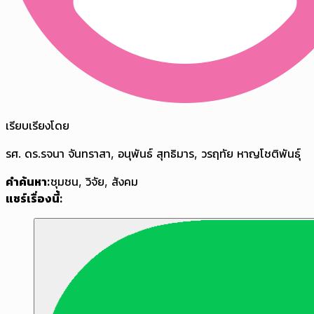
เรียบเรียงโดย
รศ. ดร.รจนา จันทราสา, อนุพันธ์ สุทธิมาร, วรฤทัย หาญโชติพันธุ์
คำค้นหา:
ชุมชน
,
วิจัย
,
สังคม
แชร์เรื่องนี้: