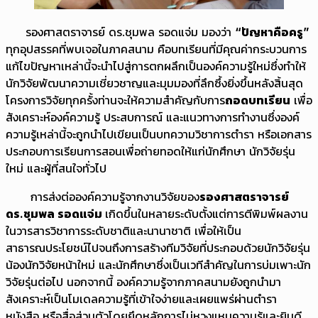
รองศาสตราจารย์ ดร.ชุมพล รอดแจ่ม มองว่า
“ปัญหาคือครู”
ทุกอุปสรรคที่พบเจอในภาคสนาม คือบทเรียนที่มีคุณค่ากระบวนการ
แก้ไขปัญหาเหล่านี้จะนำไปสู่การตกผลึกเป็นองค์ความรู้ใหม่ซึ่งทำให้
นักวิจัยพัฒนาความเชี่ยวชาญและมุมมองที่ลึกซึ้งยิ่งขึ้นหลังสิ้นสุด
โครงการวิจัยทุกครั้งท่านจะให้ความสำคัญกับการ
ถอดบทเรียน
เพื่อ
สังเคราะห์องค์ความรู้ ประสบการณ์ และแนวทางการทำงานซึ่งองค์
ความรู้เหล่านี้จะถูกนำไปเขียนเป็นบทความวิชาการตำรา หรือเอกสาร
ประกอบการเรียนการสอนเพื่อถ่ายทอดให้แก่นักศึกษา นักวิจัยรุ่น
ใหม่ และผู้ที่สนใจทั่วไป
การส่งต่อองค์ความรู้จากงานวิจัยของ
รองศาสตราจารย์
ดร.ชุมพล รอดแจ่ม
เกิดขึ้นในหลายระดับตั้งแต่การตีพิมพ์ผลงาน
ในวารสารวิชาการระดับชาติและนานาชาติ เพื่อให้เป็น
สาธารณประโยชน์ไปจนถึงการสร้างทีมวิจัยที่ประกอบด้วยนักวิจัยรุ่น
น้องนักวิจัยหน้าใหม่ และนักศึกษาซึ่งเป็นเวทีสำคัญในการบ่มเพาะนัก
วิจัยรุ่นต่อไป นอกจากนี้ องค์ความรู้จากภาคสนามยังถูกนำมา
สังเคราะห์เป็นโมเดลความรู้ที่เข้าใจง่ายและเผยแพร่ผ่านตำรา
หนังสือ หรือสื่อส่วนตัวโดยยึดหลักการไม่หวงแหนความรู้และยินดี