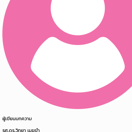
ผู้เขียนบทความ
รศ.ดร.วิทยา เมฆขำ