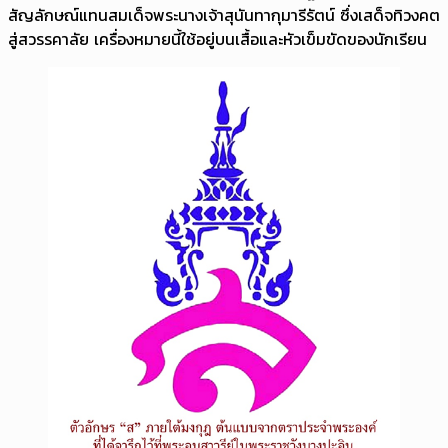
สัญลักษณ์แทนสมเด็จพระนางเจ้าสุนันทากุมารีรัตน์ ซึ่งเสด็จทิวงคต
สู่สวรรคาลัย เครื่องหมายนี้ใช้อยู่บนเสื้อและหัวเข็มขัดของนักเรียน