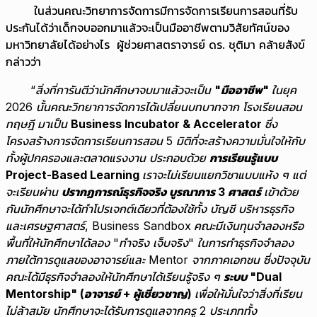
ในส่วนคณะวิทยาการจัดการมีการจัดการเรียนการสอนที่รับ
ประกันได้ว่าเด็กจบออกมาแล้วจะเป็นมืออาชีพตามวิสัยทัศน์ของ
มหาวิทยาลัยได้อย่างไร ผู้ช่วยศาสตราจารย์ ดร. ชุติมา คล้ายสังข์
กล่าวว่า
“สิ่งที่การันตีว่านักศึกษาจบมาแล้วจะเป็น
"มืออาชีพ"
ในยุค
2026 นั้นคณะวิทยาการจัดการได้เปลี่ยนบทบาทจาก โรงเรียนสอน
ทฤษฎี มาเป็น
Business Incubator & Accelerator
ซึ่ง
โครงสร้างการจัดการเรียนการสอน
5 มิติที่จะสร้างความมั่นใจให้กับ
ทั้งผู้ปกครองและตลาดแรงงาน ประกอบด้วย
การเรียนรู้แบบ
Project-Based Learning
เราจะไม่เรียนแยกวิชาแบบแห้ง ๆ แต่
จะเรียนผ่าน
ปรากฏการณ์ธุรกิจจริง
บูรณาการ
3 ศาสตร์
เข้าด้วย
กันนักศึกษาจะได้ทำโปรเจกต์เดียวที่ต้องใช้ทั้ง บัญชี บริหารธุรกิจ
และเศรษฐศาสตร์,
Business Sandbox
คณะมีเงินทุนจำลองหรือ
พื้นที่ให้นักศึกษาได้ลอง "ทำจริง เจ็บจริง" ในการทำธุรกิจจำลอง
ภายใต้การดูแลของอาจารย์และ Mentor จากภาคเอกชน ซึ่งปัจจุบัน
คณะได้มีธุรกิจจำลองให้นักศึกษาได้เรียนรู้จริง ๆ
ระบบ "
Dual
Mentorship" (อาจารย์ + ผู้เชี่ยวชาญ)
เพื่อให้มั่นใจว่าสิ่งที่เรียน
ไม่ล้าสมัย นักศึกษาจะได้รับการดูแลจากครู 2 ประเภท
ทั้ง