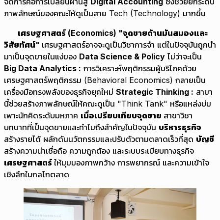
จัดการคือการเปลี่ยนผ่านสู่
Digital Accounting
ซึ่งช่วยยกระดับ
ภาพลักษณ์ของคณะให้ดูเป็นสาย Tech (Technology) มากขึ้น
เศรษฐศาสตร์ (
Economics) "จุดขายด้านมันสมองและ
วิสัยทัศน์"
เศรษฐศาสตร์อาจจะดูเป็นวิชาการจ๋า แต่ในปัจจุบันถูกนำ
มาเป็นจุดขายในแง่ของ
Data Science & Policy
ไม่ว่าจะเป็น
Big Data Analytics :
การวิเคราะห์พฤติกรรมผู้บริโภคด้วย
เศรษฐศาสตร์พฤติกรรม (Behavioral Economics) กลายเป็น
เครื่องมือทรงพลังของธุรกิจยุคใหม่
Strategic Thinking :
สาขา
นี้ช่วยสร้างภาพลักษณ์ให้คณะดูเป็น "Think Tank" หรือแหล่งบ่ม
เพาะนักคิดระดับมหภาค
เมื่อเปรียบเทียบจุดขาย
สาขาวิชา
บทบาทที่เป็นจุดขายและทำไมถึงสำคัญในปัจจุบัน
บริหารธุรกิจ
สร้างรายได้ ผลักดันนวัตกรรมและปรับตัวตามตลาดเร็วที่สุด
บัญชี
สร้างความน่าเชื่อถือ ความถูกต้อง และระบบระเบียบทางธุรกิจ
เศรษฐศาสตร์
ให้มุมมองภาพกว้าง การพยากรณ์ และความเข้าใจ
เชิงลึกในกลไกตลาด