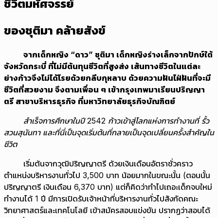
ชีวิตมหัศจรรย์
ของชุติมา คล้ายสังข์
จากเด็กหญิง “ดาว” ชุติมา เด็กหญิงร่างเล็กจากปักษ์ใต้
จังหวัดกระบี่ ที่ไม่มีต้นทุนชีวิตที่สูงส่ง เส้นทางชีวิตในแต่ละ
ย่างก้าวจึงไม่ได้โรยด้วยกลีบกุหลาบ ด้วยความฝันไฝ่ฝันที่จะมี
ชีวิตที่สวยงาม จึงตามเพื่อน ๆ เข้ากรุงเทพมาเรียนปริญญา
ตรี สาขาบริหารธุรกิจ ที่มหาวิทยาลัยธุรกิจบัณฑิตย์
สำเร็จการศึกษาในปี
2542 ก้าวเข้าสู่โลกแห่งการทำงานที่ รั้ว
สวนสุนันทา และที่นี่เป็นจุดเริ่มต้นที่กลายเป็นจุดเปลี่ยนครั้งสำคัญใน
ชีวิต
เริ่มต้นจากวุฒิปริญญาตรี ด้วยเงินเดือนอัตราชั่วคราว
ตำแหน่งบริหารงานทั่วไป 3,500 บาท น้อยมากในขณะนั้น (ตอนนั้น
ปริญญาตรี เงินเดือน 6,370 บาท) แต่ก็คิดว่าทำไปเถอะเด็กจบใหม่
ทำงานได้ 1 ปี มีการเปิดรับเจ้าหน้าที่บริหารงานทั่วไปสังกัดคณะ
วิทยาศาสตร์และเทคโนโลยี เข้าสมัครสอบแข่งขัน ปรากฏว่าสอบได้