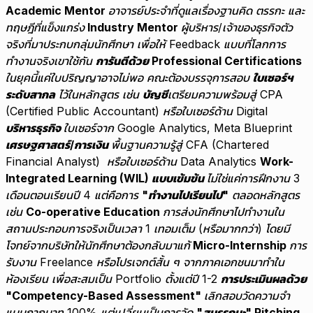
Academic Mentor
อาจารย์ประจำที่ดูแลเรื่องฐานคิด ตรรกะ และ
ทฤษฎีที่แข็งแกร่ง
Industry Mentor
ผู้บริหาร/เจ้าของธุรกิจตัว
จริงที่มาประกบกลุ่มนักศึกษา เพื่อให้
Feedback แบบที่โลกการ
ทำงานจริงเขาใช้กัน
การันตีด้วย
Professional Certifications
ในยุคนี้แค่ใบปริญญาอาจไม่พอ คณะต้องบรรจุการสอบ
ใบเซอร์ฯ
ระดับสากล
ไว้ในหลักสูตร เช่น
บัญชี
เตรียมความพร้อมสู่ CPA
(Certified Public Accountant) หรือใบเซอร์ด้าน Digital
บริหารธุรกิจ
ใบเซอร์จาก Google Analytics, Meta Blueprint
เศรษฐศาสตร์/การเงิน
พื้นฐานความรู้สู่ CFA (
Chartered
Financial Analyst)
หรือใบเซอร์ด้าน
Data Analytics
Work-
Integrated Learning (WIL) แบบเข้มข้น
ไม่ใช่แค่การฝึกงาน 3
เดือนตอนเรียนปี 4 แต่คือการ
"ทำงานไปเรียนไป"
ตลอดหลักสูตร
เช่น
Co-operative Education
การส่งนักศึกษาไปทำงานใน
สถานประกอบการจริงเป็นเวลา 1 เทอมเต็ม (หรือมากกว่า) โดยมี
โจทย์จากบริษัทให้นักศึกษาต้องกลับมาแก้
Micro-Internship
การ
รับงาน Freelance หรือโปรเจกต์สั้น ๆ จากภาคเอกชนมาทำใน
ห้องเรียน เพื่อสะสมเป็น Portfolio ตั้งแต่ปี 1-2
การประเมินผลด้วย
"
Competency-Based Assessment"
เลิกสอบวัดความจำ
แบบกากบาท 100% แต่เปลี่ยนเป็นการวัด
"สมรรถนะ"
Pitching