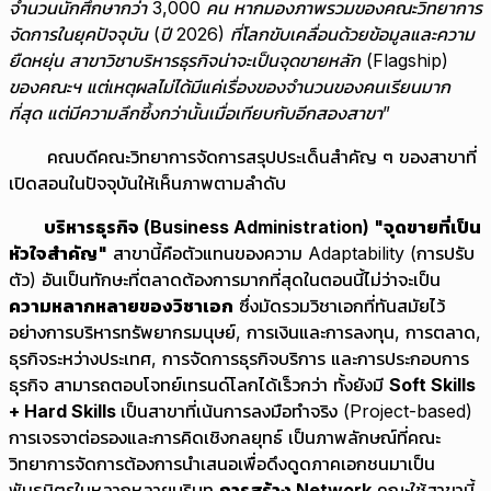
จำนวนนักศึกษากว่า 3,000 คน หากมองภาพรวมของคณะวิทยาการ
จัดการในยุคปัจจุบัน (ปี 2026) ที่โลกขับเคลื่อนด้วยข้อมูลและความ
ยืดหยุ่น สาขาวิชาบริหารธุรกิจน่าจะเป็นจุดขายหลัก (Flagship)
ของคณะฯ แต่เหตุผลไม่ได้มีแค่เรื่องของจำนวนของคนเรียนมาก
ที่สุด แต่มีความลึกซึ้งกว่านั้นเมื่อเทียบกับอีกสองสาขา
”
คณบดีคณะวิทยาการจัดการสรุปประเด็นสำคัญ ๆ ของสาขาที่
เปิดสอนในปัจจุบันให้เห็นภาพตามลำดับ
บริหารธุรกิจ (
Business Administration) "จุดขายที่เป็น
หัวใจสำคัญ"
สาขานี้คือตัวแทนของความ Adaptability (การปรับ
ตัว) อันเป็นทักษะที่ตลาดต้องการมากที่สุดในตอนนี้ไม่ว่าจะเป็น
ความหลากหลายของวิชาเอก
ซึ่งมัดรวมวิชาเอกที่ทันสมัยไว้
อย่างการบริหารทรัพยากรมนุษย์, การเงินและการลงทุน, การตลาด,
ธุรกิจระหว่างประเทศ, การจัดการธุรกิจบริการ และการประกอบการ
ธุรกิจ สามารถตอบโจทย์เทรนด์โลกได้เร็วกว่า ทั้งยังมี
Soft Skills
+ Hard Skills
เป็นสาขาที่เน้นการลงมือทำจริง (Project-based)
การเจรจาต่อรองและการคิดเชิงกลยุทธ์ เป็นภาพลักษณ์ที่คณะ
วิทยาการจัดการต้องการนำเสนอเพื่อดึงดูดภาคเอกชนมาเป็น
พันธมิตรในหลากหลายบริบท
การสร้าง
Network
คณะใช้สาขานี้