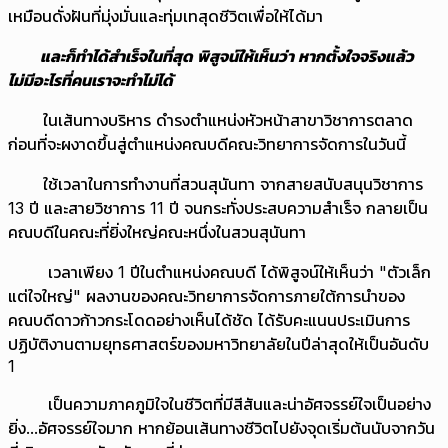
เหมือนดั่งฝันที่มุ่งมั่นและทุ่มเทสุดชีวิตเพื่อให้ได้มา
และก็ทำได้สำเร็จในที่สุด พิสูจน์ให้เห็นว่า หากตั้งใจจริงแล้ว
ไม่มีอะไรที่คนเราจะทำไม่ได้
ในเส้นทางบริหาร ดำรงตำแหน่งหัวหน้าสาขาวิชาการตลาด
ก่อนที่จะผงาดขึ้นสู่ตำแหน่งคณบดีคณะวิทยาการจัดการในวันนี้
ใช้เวลาในการทำงานที่สวนสุนันทา จากสายสนับสนุนวิชาการ
13 ปี และสายวิชาการ 11 ปี จนกระทั่งประสบความสำเร็จ กลายเป็น
คณบดีในคณะที่ยิ่งใหญ่คณะหนึ่งในสวนสุนันทา
เวลาเพียง 1 ปีในตำแหน่งคณบดี ได้พิสูจน์ให้เห็นว่า "ตัวเล็ก
แต่ใจใหญ่" ผลงานของคณะวิทยาการจัดการภายใต้การนำของ
คณบดีดาวก้าวกระโดดอย่างเห็นได้ชัด ได้รับคะแนนประเมินการ
ปฏิบัติงานตามยุทธศาสตร์ของมหาวิทยาลัยในปีล่าสุดให้เป็นอันดับ
1
เป็นความภาคภูมิใจในชีวิตที่มีสีสันและน่าอัศจรรย์ใจเป็นอย่าง
ยิ่ง...อัศจรรย์ใจมาก หากย้อนเส้นทางชีวิตไปยังจุดเริ่มต้นนับจากวัน