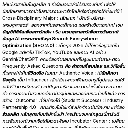
ให้แบ่งวิชาเป็นโมดูลเล็ก ๆ ที่เรียนจบแล้วได้รับรองทันที เพื่อให้
นักศึกษาสามารถนำไปสมัครงานพาร์ทไทม์หรือทำธุรกิจได้ตั้งแต่ปี 1
Cross-Disciplinary Major : เลิกแยก "บัญชี-บริหาร-
เศรษฐศาสตร์" ออกจากกันอย่างเด็ดขาด แต่สร้างวิชาเอกใหม่ เช่น
บัญชีดิจิทัลเพื่อสตาร์ทอัพ
หรือ
เศรษฐศาสตร์เพื่อการวิเคราะห์
ข้อมูล
AI การตลาดเชิงรุก Search Everywhere
Optimization (SEO 2.0)
: เด็กยุค 2026 ไม่ได้หาข้อมูลแค่ใน
Google แต่หาใน TikTok, YouTube และถาม AI อย่าง
Gemini/ChatGPT คณะต้องทำคอนเทนต์ในรูปแบบคำถาม-ตอบ
Frequently Asked Questions คือ
คำถามที่พบบ่อย
และวิดีโอสั้น
ที่แสดงให้เห็น
ชีวิตจริง
ในคณะ
Authentic Voice : ใช้
นักศึกษา
ปัจจุบัน
เป็น Influencer เลิกใช้ภาพกราฟิกสวยหรูที่ดูปลอม แต่ใช้
คลิปรีวิวการเรียนจริง แก้ปัญหาจริง และความสำเร็จในการหางาน
ทำ การมีงานทำของนักศึกษาปัจจุบันและของบัณฑิตที่จบไปแล้ว
การ
สร้าง "
Outcome" ที่จับต้องได้ (Student Success)
:
Industry
Partnership 4.0 : คณะต้องไม่ใช่แค่ส่งนักศึกษาไปฝึกงาน แต่ต้อง
ร่วมผลิต
หลักสูตรกับบริษัทชั้นนำ ใครเรียนจบหลักสูตรนี้การันตี
การสัมภาษณ์งานหรือได้โควตาพิเศษ
Incubator Center : เปลี่ยน
คณะให้เป็นพื้นที่ Co-working space ที่นักศึกษาสามารถมาเริ่มทำ