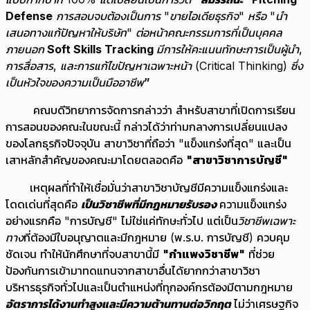
Defense
การสอบจบต้องเป็นการ "ขายไอเดียธุรกิจ" หรือ "นำ
เสนอทางแก้ปัญหาให้บริษัท" ต่อหน้าคณะกรรมการที่เป็นบุคคล
ภายนอก
Soft Skills Tracking
มีการให้คะแนนทักษะการเป็นผู้นำ,
การสื่อสาร, และการแก้ไขปัญหาเฉพาะหน้า (Critical Thinking) ซึ่ง
เป็นหัวใจของความเป็นมืออาชีพ
”
คณบดีวิทยาการจัดการกล่าวว่า สำหรับสาขาที่เปิดการเรียน
การสอนของคณะในขณะนี้ กล่าวได้ว่าท่ามกลางการเปลี่ยนแปลง
ของโลกธุรกิจปัจจุบัน สาขาวิชาที่ถือว่า "แข็งแกร่งที่สุด" และเป็น
เสาหลักสำคัญของคณะมาโดยตลอดคือ
"สาขาวิชาการบัญชี"
เหตุผลที่ทำให้เชื่อมั่นว่าสาขาวิชาบัญชีมีความแข็งแกร่งและ
โดดเด่นที่สุดคือ
เป็นวิชาชีพที่มีกฎหมายรับรอง
ความแข็งแกร่ง
อย่างแรกคือ "การบัญชี" ไม่ใช่แค่ทักษะทั่วไป แต่เป็น
วิชาชีพเฉพาะ
ทาง
ที่ต้องมีใบอนุญาตและมีกฎหมาย (พ.ร.บ. การบัญชี) ควบคุม
ชัดเจน ทำให้นักศึกษาที่จบสาขานี้มี
"กำแพงวิชาชีพ"
ที่ช่วย
ป้องกันการเข้ามาทดแทนจากสาขาอื่นได้ยากกว่าสาขาวิชา
บริหารธุรกิจทั่วไปและเป็นตำแหน่งที่ทุกองค์กรต้องมีตามกฎหมาย
อัตราการได้งานทำสูงและมีความต้านทานต่อวิกฤต
ไม่ว่าเศรษฐกิจ