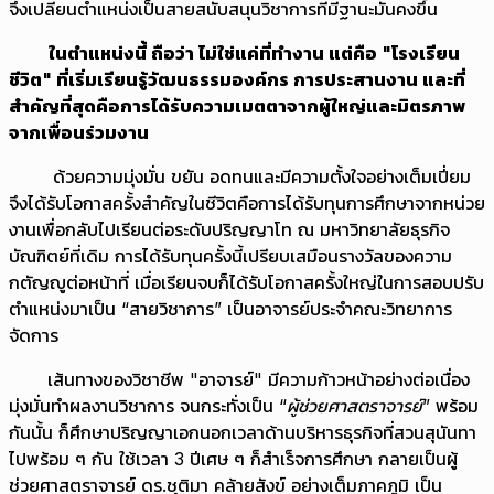
จึงเปลี่ยนตำแหน่งเป็นสายสนับสนุนวิชาการที่มีฐานะมั่นคงขึ้น
ในตำแหน่งนี้ ถือว่า ไม่ใช่แค่ที่ทำงาน แต่คือ "โรงเรียน
ชีวิต" ที่เริ่มเรียนรู้วัฒนธรรมองค์กร การประสานงาน และที่
สำคัญที่สุดคือการได้รับความเมตตาจากผู้ใหญ่และมิตรภาพ
จากเพื่อนร่วมงาน
ด้วยความมุ่งมั่น ขยัน อดทนและมีความตั้งใจอย่างเต็มเปี่ยม
จึงได้รับโอกาสครั้งสำคัญในชีวิตคือการได้รับทุนการศึกษาจากหน่วย
งานเพื่อกลับไปเรียนต่อระดับปริญญาโท ณ มหาวิทยาลัยธุรกิจ
บัณฑิตย์ที่เดิม การได้รับทุนครั้งนี้เปรียบเสมือนรางวัลของความ
กตัญญูต่อหน้าที่ เมื่อเรียนจบก็ได้รับโอกาสครั้งใหญ่ในการสอบปรับ
ตำแหน่งมาเป็น “สายวิชาการ” เป็นอาจารย์ประจำคณะวิทยาการ
จัดการ
เส้นทางของวิชาชีพ "อาจารย์" มีความก้าวหน้าอย่างต่อเนื่อง
มุ่งมั่นทำผลงานวิชาการ จนกระทั่งเป็น
“ผู้ช่วยศาสตราจารย์”
พร้อม
กันนั้น ก็ศึกษาปริญญาเอกนอกเวลาด้านบริหารธุรกิจที่สวนสุนันทา
ไปพร้อม ๆ กัน ใช้เวลา 3 ปีเศษ ๆ ก็สำเร็จการศึกษา กลายเป็นผู้
ช่วยศาสตราจารย์ ดร.ชุติมา คล้ายสังข์ อย่างเต็มภาคภูมิ เป็น