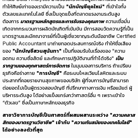
ทำให้ศิษย์เก่าของเรามีความเป็น
"นักบัญชียุคใหม่"
ที่เข้าใจทั้ง
ตัวเลขและเทคโนโลยี ซึ่งเป็นจุดแข็งที่ตลาดแรงงานระดับสูง
ต้องการ
มาตรฐานหลักสูตรและการรับรองคุณภาพ
ความเชื่อมั่น
เกิดจากกระบวนการผลิตบัณฑิตที่เข้มข้น มีการสอบวัดความรู้ที่เป็น
มาตรฐานและมีคณาจารย์ที่เป็นผู้เชี่ยวชาญระดับมืออาชีพ Certified
Public Accountant มาถ่ายทอดประสบการณ์จริง ทำให้ชื่อเสียง
ของ
"นักบัญชีสวนสุนันทา"
เป็นที่ยอมรับในเรื่องของ "ความ
อดทน ความซื่อสัตย์ และทักษะการปฏิบัติงานที่ทำได้จริง"
เป็น
รากฐานของทุกศาสตร์การจัดการ
ในมุมมองการบริหาร ถ้าเปรียบ
ธุรกิจคือร่างกาย
"การบัญชี"
คือระบบไหลเวียนโลหิตและระบบ
ประสาทที่คอยรายงานสุขภาพของบริษัท ผู้ที่จบการบัญชีสามารถ
ต่อยอดไปเป็นผู้ตรวจสอบบัญชี ที่ปรึกษาทางการเงิน หรือแม้แต่ ผู้
บริหารระดับสูง ได้อย่างแข็งแกร่งกว่าศาสตร์อื่น ๆ เพราะเข้าใจ
“ตัวเลข” ซึ่งเป็นภาษาหลักของธุรกิจ
สาขาวิชาการบัญชีเป็นศาสตร์ที่ผสมผสานระหว่าง
"ความคลาส
สิกของมาตรฐานวิชาชีพ"
เข้ากับ
"ความทันสมัยของเทคโนโลยี
"
ได้อย่างลงตัวที่สุด