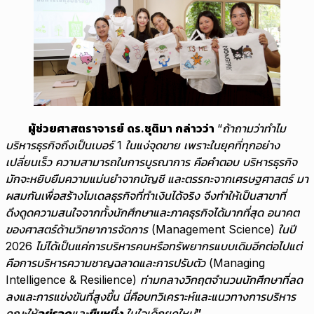
ผู้ช่วยศาสตราจารย์ ดร.ชุติมา กล่าวว่า
“ถ้าถามว่าทำไม
บริหารธุรกิจถึงเป็นเบอร์
1 ในแง่จุดขาย เพราะในยุคที่ทุกอย่าง
เปลี่ยนเร็ว ความสามารถในการบูรณาการ คือคำตอบ บริหารธุรกิจ
มักจะหยิบยืมความแม่นยำจากบัญชี และตรรกะจากเศรษฐศาสตร์ มา
ผสมกันเพื่อสร้างโมเดลธุรกิจที่ทำเงินได้จริง จึงทำให้เป็นสาขาที่
ดึงดูดความสนใจจากทั้งนักศึกษาและภาคธุรกิจได้มากที่สุด
อนาคต
ของศาสตร์ด้านวิทยาการจัดการ (
Management Science) ในปี
2026 ไม่ได้เป็นแค่การบริหารคนหรือทรัพยากรแบบเดิมอีกต่อไปแต่
คือการบริหารความชาญฉลาดและการปรับตัว (Managing
Intelligence & Resilience) ท่ามกลางวิกฤตจำนวนนักศึกษาที่ลด
ลงและการแข่งขันที่สูงขึ้น นี่คือบทวิเคราะห์และแนวทางการบริหาร
คณะให้
อยู่รอด
และ
ยืนหนึ่ง
ในใจเด็กยุคใหม่
”