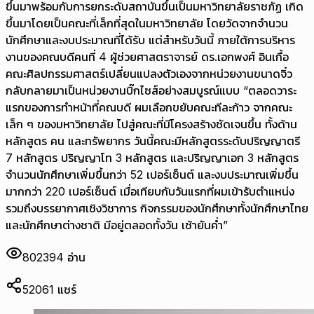
ขึ้นมาพร้อมกับการยกระดับสถาบันขึ้นเป็นมหาวิทยาลัยราชภัฏ เกิด
ขึ้นมาโดยเป็นคณะที่เล็กที่สุดในมหาวิทยาลัย โดยวัดจากจำนวน
นักศึกษาและงบประมาณที่ได้รับ แต่สำหรับวันนี้ ภายใต้การบริหาร
งานของคณบดีคนที่ 4 ผู้ช่วยศาสตราจารย์ ดร.เอกพงศ์ อินเกื้อ
คณะศิลปกรรมศาสตร์เปลี่ยนแปลงตัวเองจากหน่วยงานขนาดจิ๋ว
กลับกลายมาเป็นหน่วยงานบิ๊กไซส์อย่างสมบูรณ์แบบ “ตลอดวาระ
แรกของการทำหน้าที่คณบดี ผมเลือกขยับคณะทีละก้าว จากคณะ
เล็ก ๆ ของมหาวิทยาลัย ไปสู่คณะที่มีโครงสร้างชัดเจนขึ้น ทั้งด้าน
หลักสูตร คน และทรัพยากร วันนี้คณะมีหลักสูตรระดับปริญญาตรี
7 หลักสูตร ปริญญาโท 3 หลักสูตร และปริญญาเอก 3 หลักสูตร
จำนวนนักศึกษาเพิ่มขึ้นกว่า 52 เปอร์เซ็นต์ และงบประมาณเพิ่มขึ้น
มากกว่า 220 เปอร์เซ็นต์ เมื่อเทียบกับวันแรกที่ผมเข้ารับตำแหน่ง
รวมถึงบรรยากาศเชิงวิชาการ กิจกรรมของนักศึกษาทั้งนักศึกษาไทย
และนักศึกษาต่างชาติ มีอยู่ตลอดทั้งวัน เช้ายันค่ำ”
802394
อ่าน
52061
แชร์