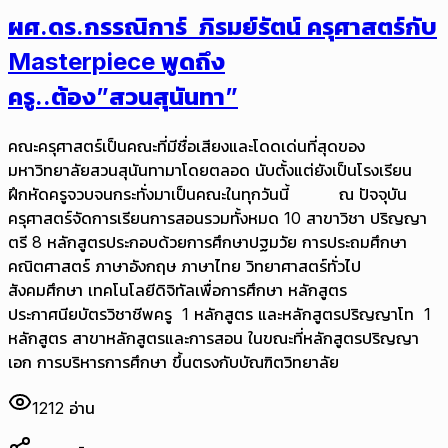
ผศ.ดร.กรรณิการ์ ภิรมย์รัตน์ ครุศาสตร์กับ
Masterpiece พูดถึง
ครู..ต้อง”สวนสุนันทา”
คณะครุศาสตร์เป็นคณะที่มีชื่อเสียงและโดดเด่นที่สุดของ
มหาวิทยาลัยสวนสุนันทามาโดยตลอด นับตั้งแต่ยังเป็นโรงเรียน
ฝึกหัดครูจวบจนกระทั่งมาเป็นคณะในทุกวันนี้ ณ ปัจจุบัน
ครุศาสตร์จัดการเรียนการสอนรวมทั้งหมด 10 สาขาวิชา ปริญญา
ตรี 8 หลักสูตรประกอบด้วยการศึกษาปฐมวัย การประถมศึกษา
คณิตศาสตร์ ภาษาอังกฤษ ภาษาไทย วิทยาศาสตร์ทั่วไป
สังคมศึกษา เทคโนโลยีดิจิทัลเพื่อการศึกษา หลักสูตร
ประกาศนียบัตรวิชาชีพครู 1 หลักสูตร และหลักสูตรปริญญาโท 1
หลักสูตร สาขาหลักสูตรและการสอน ในขณะที่หลักสูตรปริญญา
เอก การบริหารการศึกษา ขึ้นตรงกับบัณฑิตวิทยาลัย
1212
อ่าน