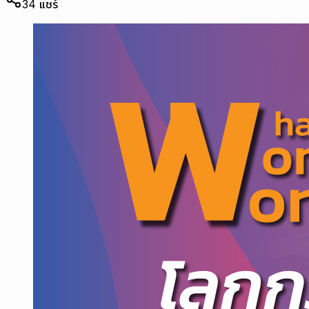
34
แชร์