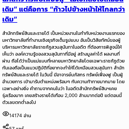
เดิม” แต่คือการ “ก้าวไปข้างหน้าให้ไกลกว่า
เดิม”
สำนักทรัพย์สินและรายได้ เป็นหน่วยงานในกำกับหน่วยงานแรกของ
มหาวิทยาลัยที่ทำงานเชิงธุรกิจเต็มรูปแบบ อันเป็นวิสัยทัศน์ของผู้
บริหารมหาวิทยาลัยราชภัฏสวนสุนันทาในอดีต ที่ต้องการพิสูจน์ให้
เห็นว่า องค์ความรู้ของสวนสุนันทาที่มีอยู่ สร้างมูลค่าได้ ผลงานที่
ผ่าน ถือได้ว่าเป็นแม่แบบที่หลายมหาวิทยาลัยโดยเฉพาะราชภัฏด้วย
กันเองถือเป็นแนวปฏิบัติที่อยากจะทำให้ได้เหมือนสวนสุนันทา สำนัก
ทรัพย์สินและรายได้ ในวันนี้ มีอาจารย์นภัสกร ทรัพย์เฟื่องฟู เป็นผู้
อำนวยการ เข้ามารับตำแหน่งพร้อมๆ กับความท้าทายมากมาย โดย
เฉพาะอย่างยิ่ง คำถามจากคนในว่า ในอดีตสำนักทรัพย์สินฯเคย
รุ่งเรืองมาก เคยสร้างรายได้เกือบ 2,000 ล้านบาทต่อปี แต่ตอนนี้
ตัวเลขตกต่ำลงไป
14174
อ่าน
57
แชร์